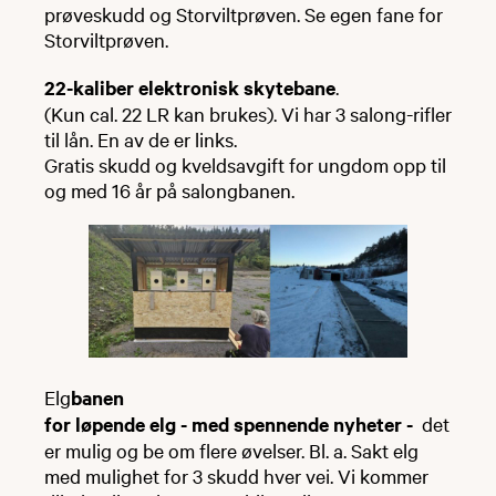
prøveskudd og Storviltprøven. Se egen fane for
Storviltprøven.
22-kaliber elektronisk skytebane
.
(Kun cal. 22 LR kan brukes). Vi har 3 salong-rifler
til lån. En av de er links.
Gratis skudd og kveldsavgift for ungdom opp til
og med 16 år på salongbanen.
Elg
banen
for løpende elg - med spennende nyheter -
det
er mulig og be om flere øvelser. Bl. a. Sakt elg
med mulighet for 3 skudd hver vei. Vi kommer