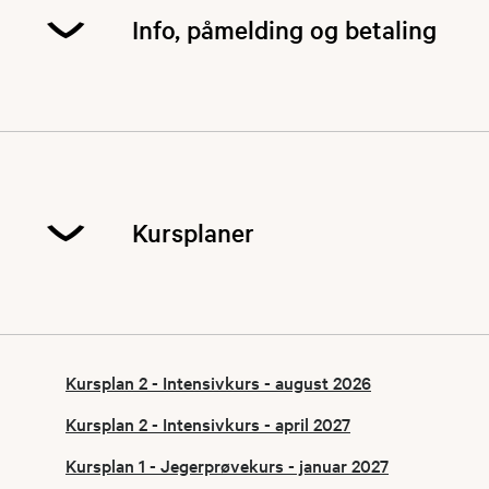
Kurs 2 er intensivkurs som går over 2 helger.
Info, påmelding og betaling
I 2027 arrangerer vi 2 kurs med oppstart på
mandag 11. januar og fredag 9. april.
Kurs 1 er et ordinært kurs som går over flere
kvelder og passer for deg som er i full jobb.
Kurs 2 er et intensivkurs som går over 2 helger.
Kursplaner
Oppmøte første samling: kl. 18:00 (Alle kurs).
Se kursplanene nedenfor for mer info.
Her kan du finne kursplaner.
Kursplan 2 - Intensivkurs - august 2026
Kursplan 2 - Intensivkurs - april 2027
Kursplan 1 - Jegerprøvekurs - januar 2027