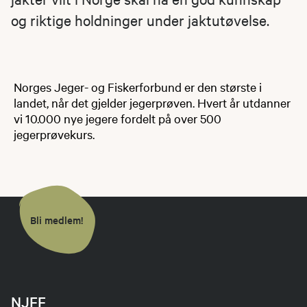
97681188.
og riktige holdninger under jaktutøvelse.
Påmeldingen skal inneholde navn, fullstendig
postadresse, fødselsdato
Norges Jeger- og Fiskerforbund er den største i
samt mobiltelefonnummer. Plass blir reservert
landet, når det gjelder jegerprøven. Hvert år utdanner
ved påmelding og bekreftet når betalingen er
vi 10.000 nye jegere fordelt på over 500
mottatt. Send påmelding
jegerprøvekurs.
til
arildaagaard@hotmail.com
Påmeldingen er bindende. Kursdeltakere som
melder seg av kurset mindre enn 4 uker før
kursstart blir belastet 500,- kroner.
Bli medlem!
Kursavgiften innbetales til Vestby JFF, PB. 26,
1541 Vestby – Vipps 941168. Det er viktig at du
synliggjør hva betalingen gjelder, og hvem den
er for. Kursavgift for medlemmer av Vestby JFF
er kr 3000,- Kursavgift for ikke medlemmer er
NJFF