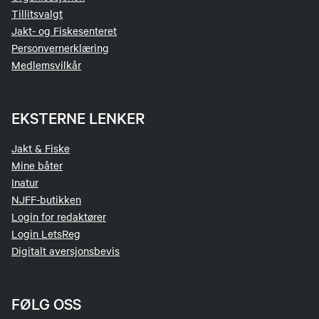
Tillitsvalgt
Tjølling Jff
Halden og omegns JFF
Jakt- og Fiskesenteret
Personvernerklæring
Tønsberg og omegns JFF
Hvaler JFF
Medlemsvilkår
Østre Sande JFF
Kråkerøy JFF
EKSTERNE LENKER
Moss og omegn JFF
Jakt & Fiske
Moss og Våler JFL
Mine båter
Inatur
Moss SPFK
NJFF-butikken
Onsøy JFF
Login for redaktører
Login LetsReg
Rakkestad og Degernes JFF
Digitalt aversjonsbevis
Råde JFF
FØLG OSS
Sarpsborg og omegn JFF