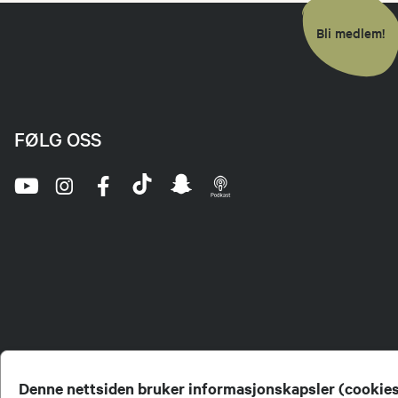
Bli medlem!
FØLG OSS
Denne nettsiden bruker informasjonskapsler (cookie