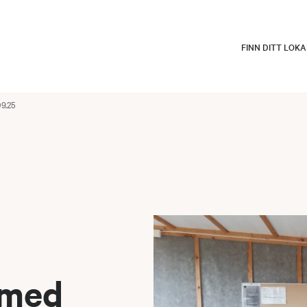
FINN DITT LOK
9.25
 med