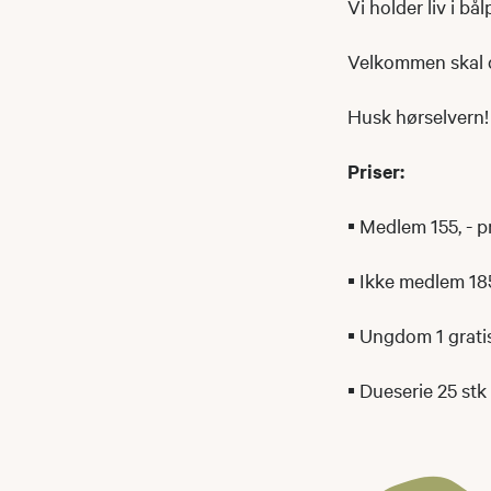
Vi holder liv i bå
Velkommen skal 
Husk hørselvern!
Priser:
▪ Medlem 155, - pr.
▪ Ikke medlem 185,
▪ Ungdom 1 gratis 
▪ Dueserie 25 stk 