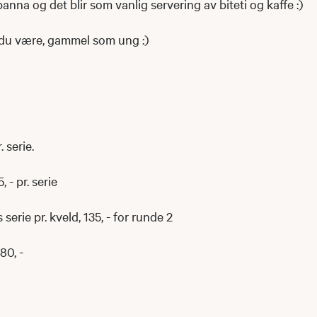
lpanna og det blir som vanlig servering av biteti og kaffe :)
du være, gammel som ung :)
 serie.
 - pr. serie
serie pr. kveld, 135, - for runde 2
80, -