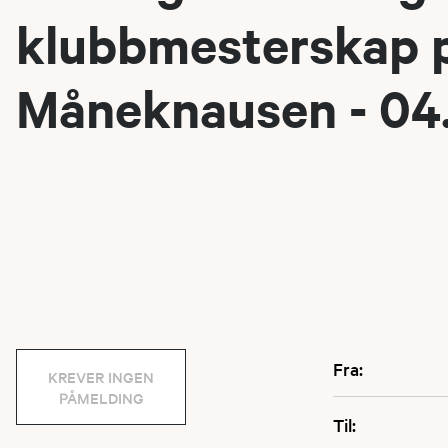
klubbmesterskap 
Måneknausen - 04
Fra:
KREVER INGEN
PÅMELDING
Til: