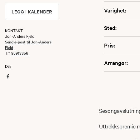
Varighet:
LEGG I KALENDER
Sted:
KONTAKT
Jon-Anders Fjeld
Send e-post til Jon-Anders
Pris:
Fjeld
Tlf:
95913356
Arrangør:
Del:
Sesongavslutning
Uttrekkspremie m