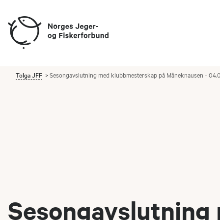
Tolga JFF
Sesongavslutning med klubbmesterskap på Måneknausen - 04.0
Sesongavslutning