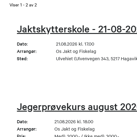
Viser
1
-
2
av
2
Jaktskytterskole - 21-08-2
Dato:
21.08.2026 kl. 17.00
Arrangør:
Os Jakt og Fiskelag
Sted:
Ulvehiet (Ulvenvegen 343, 5217 Hagavi
Jegerprøvekurs august 20
Dato:
21.08.2026 kl. 18.00
Arrangør:
Os Jakt og Fiskelag
Pris:
Medl: 2000,- / Ikke medl: 3000,-