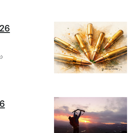
026
k)
26