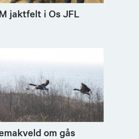
M jaktfelt i Os JFL
emakveld om gås