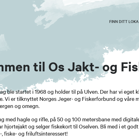
FINN DITT LOK
men til Os Jakt- og Fis
ag ble startet i 1968 og holder til på Ulven. Der har vi ege
ne. Vi er tilknyttet Norges Jeger- og Fiskerforbund og vår
Bergen og omegn.
ng med hagle og rifle, på 50 og 100 metersbane med digital
 hjortejakt og selger fiskekort til Oselven. Bli med i et godt
t-, fiske- og friluftsinteressert!