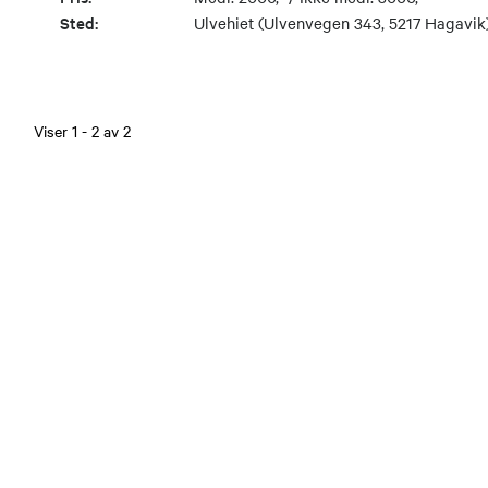
Sted:
Ulvehiet (Ulvenvegen 343, 5217 Hagavik
Viser
1
-
2
av
2