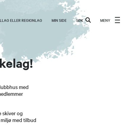
ALLAG ELLER REGIONLAG
MIN SIDE
SØK
MENY
kelag!
t klubbhus med
e medlemmer
e skiver og
 miljø med tilbud