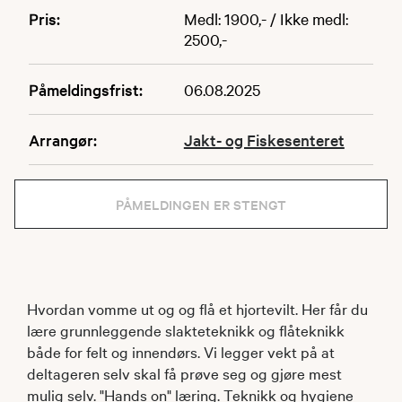
Pris:
Medl: 1900,- / Ikke medl:
2500,-
Påmeldingsfrist:
06.08.2025
Arrangør:
Jakt- og Fiskesenteret
PÅMELDINGEN ER STENGT
Hvordan vomme ut og og flå et hjortevilt. Her får du
lære grunnleggende slakteteknikk og flåteknikk
både for felt og innendørs. Vi legger vekt på at
deltageren selv skal få prøve seg og gjøre mest
mulig selv. "Hands on" læring. Teknikk og hygiene