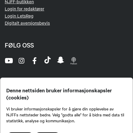
NJFF-butikken
Login for redaktører
Login LetsReg
Digitalt aversjonsbevis
FØLG OSS
Denne nettsiden bruker informasjonskapsler
(cookies)
Norges Jeger- og Fiskerforbund (NJFF) er landets eneste landsdekkende organisasjon for
Vi bruker informasjonskapsler for å gjøre din opplevelse av
jegere og sportsfiskere og et av de viktigste miljøene for formidling av kunnskap om jakt og
fiske i Norge. Vi er en partipolitisk nøytral organisasjon, men har et sterkt jakt-, fiske-, og
NJFFs nettsteder bedre. Velg "godta alle" for å bidra med data til
naturpolitisk engasjement i mange saker.
statistikk, analyse og kommunikasjon.
Norges Jeger- og Fiskerforbund benytter informasjonskapsler på nettsiden.