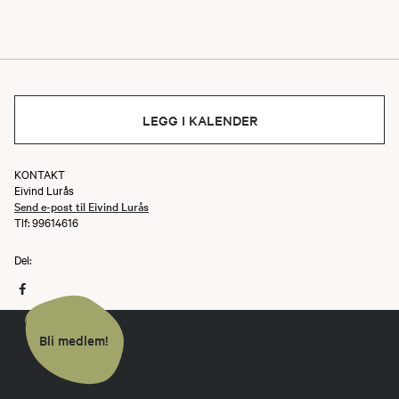
LEGG I KALENDER
KONTAKT
Eivind Lurås
Send e-post til Eivind Lurås
Tlf: 99614616
Del:
Bli medlem!