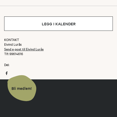
Her finner du oss.
LEGG I KALENDER
KONTAKT
Eivind Lurås
Send e-post til Eivind Lurås
Tlf: 99614616
Del:
Bli medlem!