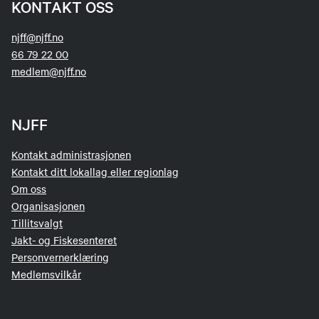
KONTAKT OSS
njff@njff.no
66 79 22 00
medlem@njff.no
NJFF
Kontakt administrasjonen
Kontakt ditt lokallag eller regionlag
Om oss
Organisasjonen
Tillitsvalgt
Jakt- og Fiskesenteret
Personvernerklæring
Medlemsvilkår