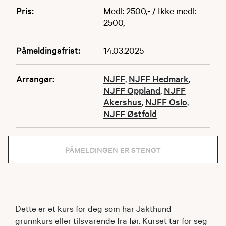
Pris:
Medl: 2500,- / Ikke medl:
2500,-
Påmeldingsfrist:
14.03.2025
Arrangør:
NJFF
,
NJFF Hedmark
,
NJFF Oppland
,
NJFF
Akershus
,
NJFF Oslo
,
NJFF Østfold
PÅMELDINGEN ER STENGT
Dette er et kurs for deg som har Jakthund
grunnkurs eller tilsvarende fra før. Kurset tar for seg