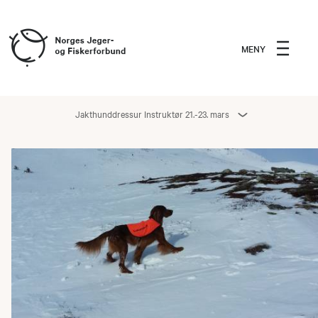
MENY
Jakthunddressur Instruktør 21.-23. mars