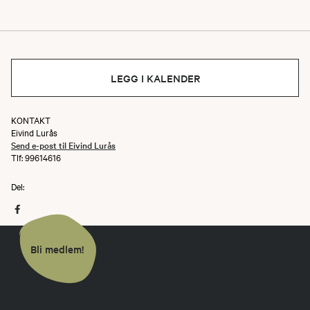
LEGG I KALENDER
KONTAKT
Eivind Lurås
Send e-post til Eivind Lurås
Tlf: 99614616
Del:
Bli medlem!