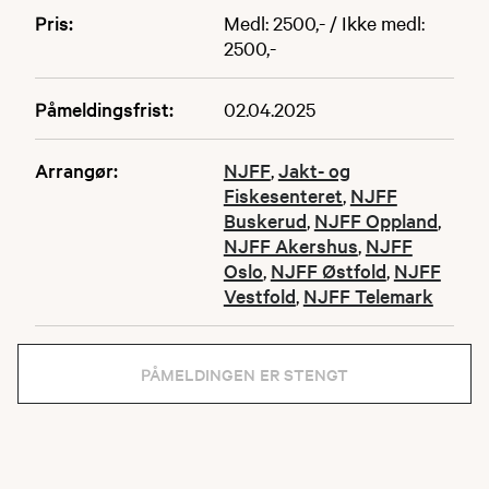
Pris:
Medl: 2500,- / Ikke medl:
2500,-
Påmeldingsfrist:
02.04.2025
Arrangør:
NJFF
,
Jakt- og
Fiskesenteret
,
NJFF
Buskerud
,
NJFF Oppland
,
NJFF Akershus
,
NJFF
Oslo
,
NJFF Østfold
,
NJFF
Vestfold
,
NJFF Telemark
PÅMELDINGEN ER STENGT