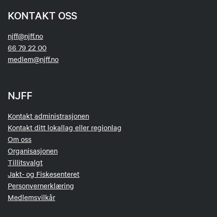
KONTAKT OSS
njff@njff.no
66 79 22 00
medlem@njff.no
NJFF
Kontakt administrasjonen
Kontakt ditt lokallag eller regionlag
Om oss
Organisasjonen
Tillitsvalgt
Jakt- og Fiskesenteret
Personvernerklæring
Medlemsvilkår