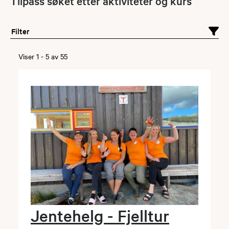
Tilpass søket etter aktiviteter og kurs
Filter
Viser
1
-
5
av
55
Jentehelg - Fjelltur