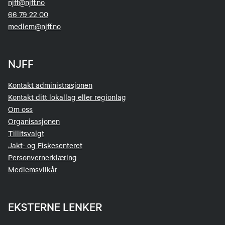
njff@njff.no
66 79 22 00
medlem@njff.no
NJFF
Kontakt administrasjonen
Kontakt ditt lokallag eller regionlag
Om oss
Organisasjonen
Tillitsvalgt
Jakt- og Fiskesenteret
Personvernerklæring
Medlemsvilkår
EKSTERNE LENKER