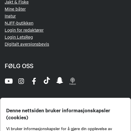
Jakt & Fiske
Mine båter
Inatur
NJFF-butikken
Login for redaktører
Login LetsReg
Digitalt aversjonsbevis
FØLG OSS
Denne nettsiden bruker informasjonskapsler
(cookies)
Norges Jeger- og Fiskerforbund (NJFF) er landets eneste landsdekkende organisasjon for
Vi bruker informasjonskapsler for å gjøre din opplevelse av
jegere og sportsfiskere og et av de viktigste miljøene for formidling av kunnskap om jakt og