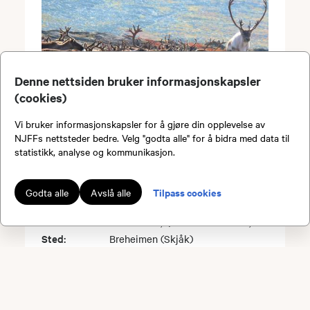
Denne nettsiden bruker informasjonskapsler
(cookies)
Introjakt villrein
Vi bruker informasjonskapsler for å gjøre din opplevelse av
NJFFs nettsteder bedre. Velg "godta alle" for å bidra med data til
Breheimen 2026
statistikk, analyse og kommunikasjon.
Dato:
25.08.2026 kl. 18.00
Tilpass cookies
Godta alle
Avslå alle
Arrangør:
NJFF Oppland, Skjåk JFL
Pris:
Medl: 3500,- / Ikke medl: 4500,-
Sted:
Breheimen (Skjåk)