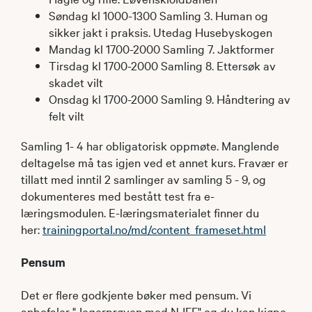
Søndag kl 1000-1300 Samling 3. Human og
sikker jakt i praksis. Utedag Husebyskogen
Mandag kl 1700-2000 Samling 7. Jaktformer
Tirsdag kl 1700-2000 Samling 8. Ettersøk av
skadet vilt
Onsdag kl 1700-2000 Samling 9. Håndtering av
felt vilt
Samling 1- 4 har obligatorisk oppmøte. Manglende
deltagelse må tas igjen ved et annet kurs. Fravær er
tillatt med inntil 2 samlinger av samling 5 - 9, og
dokumenteres med bestått test fra e-
læringsmodulen. E-læringsmaterialet finner du
her:
trainingportal.no/md/content_frameset.html
Pensum
Det er flere godkjente bøker med pensum. Vi
anbefaler "Jegerprøven med NJFF" og du kan kjøpe