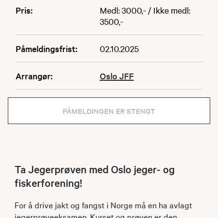
Pris:
Medl: 3000,- / Ikke medl:
3500,-
Påmeldingsfrist:
02.10.2025
Arrangør:
Oslo JFF
PÅMELDINGEN ER STENGT
Ta Jegerprøven med Oslo jeger- og
fiskerforening!
For å drive jakt og fangst i Norge må en ha avlagt
jegerprøveeksamen. Kurset og prøven er den