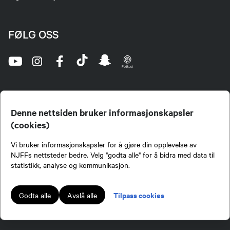
FØLG OSS
Denne nettsiden bruker informasjonskapsler
(cookies)
Norges Jeger- og Fiskerforbund (NJFF) er landets eneste landsdekkende organisasjon for
Vi bruker informasjonskapsler for å gjøre din opplevelse av
jegere og sportsfiskere og et av de viktigste miljøene for formidling av kunnskap om jakt og
fiske i Norge. Vi er en partipolitisk nøytral organisasjon, men har et sterkt jakt-, fiske-, og
NJFFs nettsteder bedre. Velg "godta alle" for å bidra med data til
naturpolitisk engasjement i mange saker.
statistikk, analyse og kommunikasjon.
Norges Jeger- og Fiskerforbund benytter informasjonskapsler på nettsiden.
Lokalforeninger tilsluttet Norges Jeger- og Fiskerforbund har ansvar for innhold de
Tilpass cookies
Godta alle
Avslå alle
publiserer på njff.no.