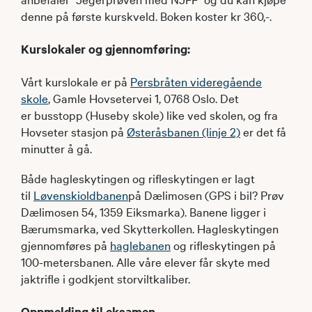
denne på første kurskveld. Boken koster kr 360,-.
Kurslokaler og gjennomføring:
Vårt kurslokale er på
Persbråten videregående
skole
, Gamle Hovsetervei 1, 0768 Oslo. Det
er busstopp (Huseby skole) like ved skolen, og fra
Hovseter stasjon på
Østeråsbanen (linje 2)
er det få
minutter å gå.
Både hagleskytingen og rifleskytingen er lagt
til
Løvenskioldbanen
på Dælimosen (GPS i bil? Prøv
Dælimosen 54, 1359 Eiksmarka). Banene ligger i
Bærumsmarka, ved Skytterkollen. Hagleskytingen
gjennomføres på
haglebanen
og rifleskytingen på
100-metersbanen. Alle våre elever får skyte med
jaktrifle i godkjent storviltkaliber.
Oppmelding til eksamen