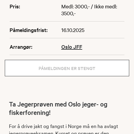
Pris:
Medl: 3000,- / Ikke medl:
3500,-
Påmeldingsfrist:
16.10.2025
Arrangør:
Oslo JFF
PÅMELDINGEN ER STENGT
Ta Jegerprøven med Oslo jeger- og
fiskerforening!
For å drive jakt og fangst i Norge må en ha avlagt
jegerprøveeksamen. Kurset og prøven er den