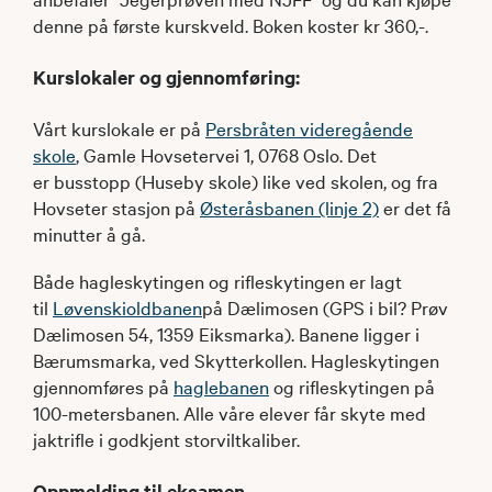
denne på første kurskveld. Boken koster kr 360,-.
Kurslokaler og gjennomføring:
Vårt kurslokale er på
Persbråten videregående
skole
, Gamle Hovsetervei 1, 0768 Oslo. Det
er busstopp (Huseby skole) like ved skolen, og fra
Hovseter stasjon på
Østeråsbanen (linje 2)
er det få
minutter å gå.
Både hagleskytingen og rifleskytingen er lagt
til
Løvenskioldbanen
på Dælimosen (GPS i bil? Prøv
Dælimosen 54, 1359 Eiksmarka). Banene ligger i
Bærumsmarka, ved Skytterkollen. Hagleskytingen
gjennomføres på
haglebanen
og rifleskytingen på
100-metersbanen. Alle våre elever får skyte med
jaktrifle i godkjent storviltkaliber.
Oppmelding til eksamen