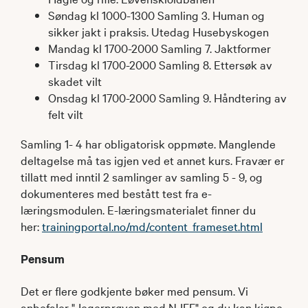
Søndag kl 1000-1300 Samling 3. Human og
sikker jakt i praksis. Utedag Husebyskogen
Mandag kl 1700-2000 Samling 7. Jaktformer
Tirsdag kl 1700-2000 Samling 8. Ettersøk av
skadet vilt
Onsdag kl 1700-2000 Samling 9. Håndtering av
felt vilt
Samling 1- 4 har obligatorisk oppmøte. Manglende
deltagelse må tas igjen ved et annet kurs. Fravær er
tillatt med inntil 2 samlinger av samling 5 - 9, og
dokumenteres med bestått test fra e-
læringsmodulen. E-læringsmaterialet finner du
her:
trainingportal.no/md/content_frameset.html
Pensum
Det er flere godkjente bøker med pensum. Vi
anbefaler "Jegerprøven med NJFF" og du kan kjøpe