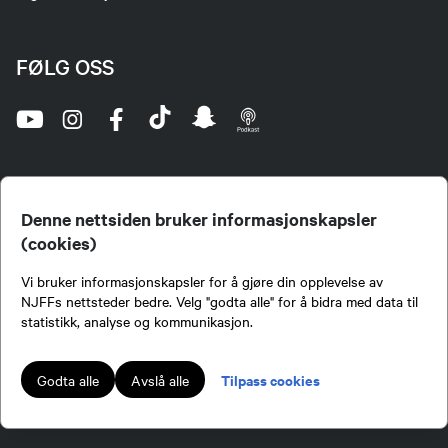
FØLG OSS
Denne nettsiden bruker informasjonskapsler
(cookies)
Norges Jeger- og Fiskerforbund (NJFF) er landets eneste landsdekkende organisasjon for
Vi bruker informasjonskapsler for å gjøre din opplevelse av
jegere og sportsfiskere og et av de viktigste miljøene for formidling av kunnskap om jakt og
fiske i Norge. Vi er en partipolitisk nøytral organisasjon, men har et sterkt jakt-, fiske-, og
NJFFs nettsteder bedre. Velg "godta alle" for å bidra med data til
naturpolitisk engasjement i mange saker.
statistikk, analyse og kommunikasjon.
Norges Jeger- og Fiskerforbund benytter informasjonskapsler på nettsiden.
Lokalforeninger tilsluttet Norges Jeger- og Fiskerforbund har ansvar for innhold de
Tilpass cookies
Godta alle
Avslå alle
publiserer på njff.no.