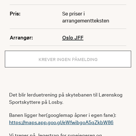
Pris:
Se priser i
arrangementteksten
Arrangør:
Oslo JFF
KREVER INGEN PÅMELDING
Det blir lerduetrening på skytebanen til Lørenskog
Sportskyttere på Losby.
Banen ligger her(googlemap åpner i egen fane):
https://maps.app.goo.gl/eWfwibgoA5qZkbW86
Vi trener på Jegertrap for rypejegeren og