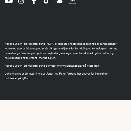
Norges Jeger- og Fiskerforbund (NJFF) er landets eneste landsdekkende organisasjon for
jegere og sportsfiskere og et av de viktigste miljøene for formidling av kunnskap om jakt og
fiske i Norge. Vi er en partipolitisk nøytral organisasjon, men har et sterkt jakt-, fiske-, og
naturpolitisk engasjement i mange saker.
Norges Jeger- og Fiskerforbund benytter informasjonskapsler på nettsiden.
Lokalforeninger tilsluttet Norges Jeger- og Fiskerforbund har ansvar for innhold de
publiserer på njff.no.