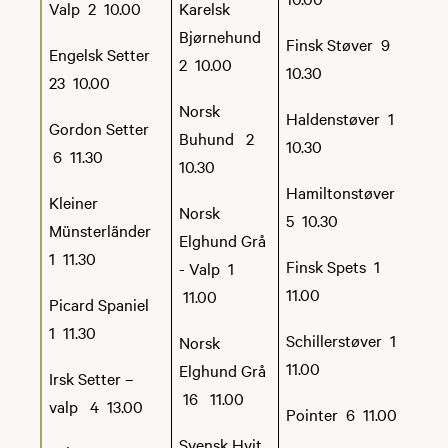
Valp 2 10.00
Karelsk
Bjørnehund
Finsk Støver 9
Engelsk Setter
2 10.00
10.30
23 10.00
Norsk
Haldenstøver 1
Gordon Setter
Buhund 2
10.30
6 11.30
10.30
Hamiltonstøver
Kleiner
Norsk
5 10.30
Münsterländer
Elghund Grå
1 11.30
Finsk Spets 1
- Valp 1
GOD TUR!
11.00
11.00
Picard Spaniel
1 11.30
Schillerstøver 1
Norsk
11.00
Elghund Grå
Irsk Setter –
16 11.00
valp 4 13.00
Pointer 6 11.00
Svensk Hvit