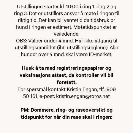
område.
Utstillingen starter kl. 10:00 i ring 1, ring 2 og
ring 3. Det er utstillers ansvar å møte i ringen til
Hver enkelt bruker har ansvar for at
riktig tid. Det kan bli ventetid da tidsbruk pr
hunden ikke sjenerer andre i området, eller
hund i ringen er estimert. Møtetidspunktet er
er til sjenanse for eller skader beitende
veiledende.
bufe.
OBS: Valper under 4 mnd. Har ikke adgang til
utstillingsområdet (iht. utstillingsreglene). Alle
Adkomstområdet og parkeringsplasser
hunder over 4 mnd. skal være ID-merket.
skal ikke forsøples. Det er satt opp
søppelbøtter ved hver tavle.
Husk å ta med registreringspapirer og
vaksinasjons attest, da kontroller vil bli
Røros Jeger- og Fiskeforening forbeholder
foretatt.
seg retten til, etter forhåndsvarsel, å
For spørsmål kontakt Kristin Engan, tlf.: 909
benytte området til f.eks.
50 161, e-post: kristin.engan@roros.net
lavinehundtrening, sporsøk, til å
gjennomføre apportprøver eller lignende
PM: Dommere, ring- og raseoversikt og
aktiviteter. Dette plikter de andre brukerne
tidspunkt for når din rase skal i ringen:
å ta hensyn til.