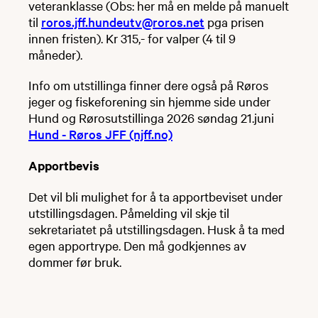
veteranklasse (Obs: her må en melde på manuelt
til
roros.jff.hundeutv@roros.net
pga prisen
innen fristen). Kr 315,- for valper (4 til 9
måneder).
Info om utstillinga finner dere også på Røros
jeger og fiskeforening sin hjemme side under
Hund og Rørosutstillinga 2026 søndag 21.juni
Hund - Røros JFF (njff.no)
Apportbevis
​Det vil bli mulighet for å ta apportbeviset under
utstillingsdagen. Påmelding vil skje til
sekretariatet på utstillingsdagen. Husk å ta med
egen apportrype. Den må godkjennes av
dommer før bruk.