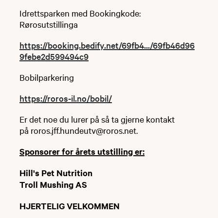
Idrettsparken med Bookingkode:
Rørosutstillinga
https://booking.bedify.net/69fb4.../69fb46d96
9febe2d599494c9
Bobilparkering
https://roros-il.no/bobil/
Er det noe du lurer på så ta gjerne kontakt
på roros.jff.hundeutv@roros.net.
Sponsorer for årets utstilling er:
Hill's Pet Nutrition
Troll Mushing AS
HJERTELIG VELKOMMEN