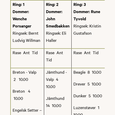
Dersom en bruker gjentatte ganger bryter
Ring: 1
Ring: 2
Ring: 3
bruksreglene kan vedkommende nektes
Dommer:
Dommer:
Dommer: Rune
adgang til området for kortere eller lengre
tid.
Wenche
John
Tyvold
Porsanger
Smedbakken
Ringsek: Kristin
Røros Jeger- og Fiskeforening
Ringsek: Bernt
Ringsek: Eli
Gustafson
Ludvig Willman
Haller
Rase Ant Tid
Rase Ant
Rase Ant Tid
Kart over dressurområde:
Tid
Breton - Valp
Jämthund -
Beagle 8 10.00
2 10.00
Valp 4
Drever 5 10.00
10.00
Breton 4
Dunker 5 10.00
10.00
Jämthund
14 10.00
Luzenstøver 1
Engelsk Setter –
10.00