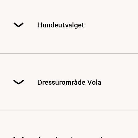
Hundeutvalget
Dressurområde Vola
​​​​For henvendelser bruk hundeutvalgets egen e-
postadresse: roros.jff.hundeutv@roros.net
Vola hundressurområde åpner