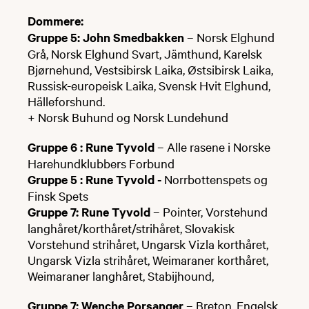
Dommere:
Gruppe 5: John Smedbakken
– Norsk Elghund
Grå, Norsk Elghund Svart, Jämthund, Karelsk
Bjørnehund, Vestsibirsk Laika, Østsibirsk Laika,
Russisk-europeisk Laika, Svensk Hvit Elghund,
Hälleforshund.
+ Norsk Buhund og Norsk Lundehund
Gruppe 6 : Rune Tyvold
– Alle rasene i Norske
Harehundklubbers Forbund
Gruppe 5 : Rune Tyvold -
Norrbottenspets og
Finsk Spets
Gruppe 7: Rune Tyvold
– Pointer, Vorstehund
langhåret/korthåret/strihåret, Slovakisk
Vorstehund strihåret, Ungarsk Vizla korthåret,
Ungarsk Vizla strihåret, Weimaraner korthåret,
Weimaraner langhåret, Stabijhound,
Gruppe 7: Wenche Porsanger
– Breton, Engelsk