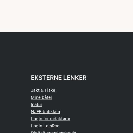
EKSTERNE LENKER
Jakt & Fiske
Mine båter
Inatur
NJFF-butikken
Login for redaktører
Login LetsReg
Digitalt aversjonsbevis