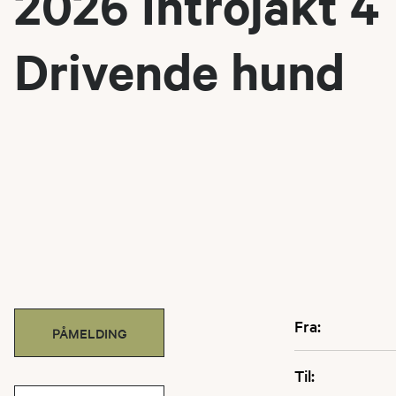
2026 Introjakt 4
Drivende hund
Fra:
PÅMELDING
Til: