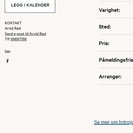
LEGG I KALENDER
Varighet:
KONTAKT
Sted:
Arvid Rød
Send e-post til Arvid Rød
Tlf:
99697766
Pris:
Del:
Påmeldingsfris
Arrangør:
Se mer om Introja