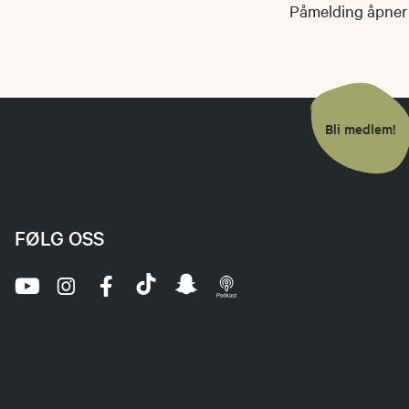
Påmelding åpner 
Bli medlem!
FØLG OSS