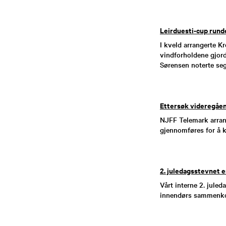
Leirduesti-cup rund
I kveld arrangerte K
vindforholdene gjord
Sørensen noterte seg
Ettersøk videregåen
NJFF Telemark arrang
gjennomføres for å k
2. juledagsstevnet e
Vårt interne 2. jule
innendørs sammenko