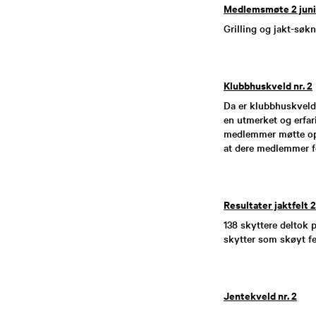
Medlemsmøte 2 juni
Grilling og jakt-søkna
Klubbhuskveld nr. 2
Da er klubbhuskveld
en utmerket og erfar
medlemmer møtte opp.
at dere medlemmer f
Resultater jaktfelt 2
138 skyttere deltok 
skytter som skøyt fei
Jentekveld nr. 2