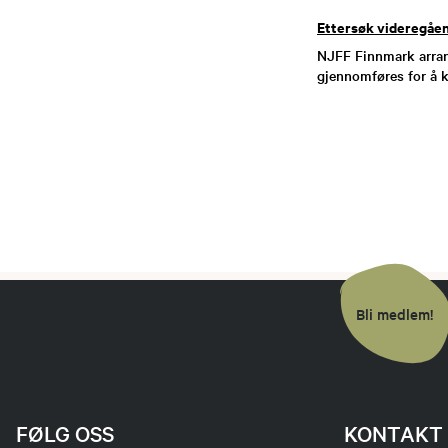
Ettersøk videregåen
NJFF Finnmark arrang
gjennomføres for å k
Bli medlem!
FØLG OSS
KONTAKT 