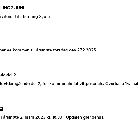
ING 2.JUNI
iterer til utstilling 2.juni
er velkommen til årsmøte torsdag den 27.2.2025.
de del 2
øk videregående del 2, for kommunale fallviltpesonale. Overhalla 14. mai
23
til årsmøte 2. mars 2023 kl. 18.30 i Opdalen grendehus.