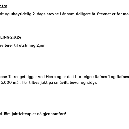
etra
ialt og uhøytidelig 2. dags stevne i år som tidligere år. Stevnet er for 
ING 2.6.24
iterer til utstilling 2.juni
ene Terrenget ligger ved Herre og er delt i to teiger: Rafnes 1 og Rafne
 5.000 mål. Her tilbys jakt på småvilt, bever og rådyr.
l 15m jaktfeltcup er nå gjennomført!