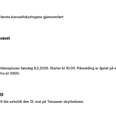
o første karusellskytingene gjennomført
August
ldenspissen Søndag 8.2.2026. Starter kl 10.00. Påmelding er åpnet på 
fra kl 0900.
26
26 ble avholdt den 12. mai på Tenaasen skytterbane.