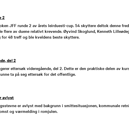
e 2
roken JFF runde 2 av årets leirduesti-cup. 54 skyttere deltok denne fre
e flere av duene relativt krevende. Øyvind Skoglund, Kenneth Lilleøde
 for 48 treff og ble kveldens beste skyttere.
de, del 2
erer ettersøk videregående, del 2. Dette er den praktiske delen av ku
unne ta på seg ettersøk for det offentlige.
r avlyst
dagsstevne er avlyst med bakgrunn i smittesituasjonen, kommunale retni
mst og værmelding i romjulen.