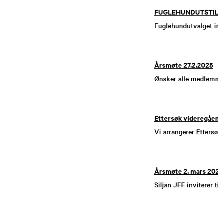
FUGLEHUNDUTSTILL
Fuglehundutvalget inv
Årsmøte 27.2.2025
Ønsker alle medlemm
Ettersøk videregåen
Vi arrangerer Etters
Årsmøte 2. mars 20
Siljan JFF inviterer 