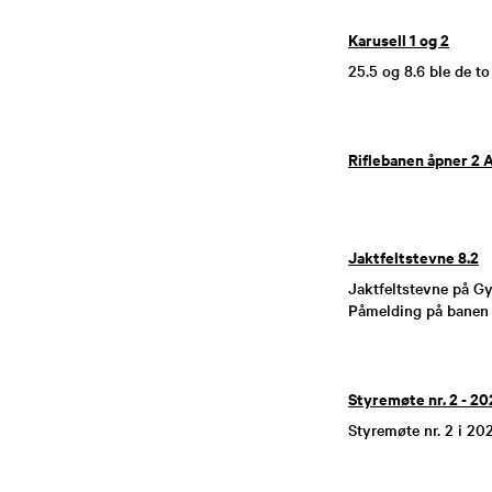
Karusell 1 og 2
25.5 og 8.6 ble de t
Riflebanen åpner 2 
Jaktfeltstevne 8.2
Jaktfeltstevne på Gy
Påmelding på banen 
Styremøte nr. 2 - 20
Styremøte nr. 2 i 20