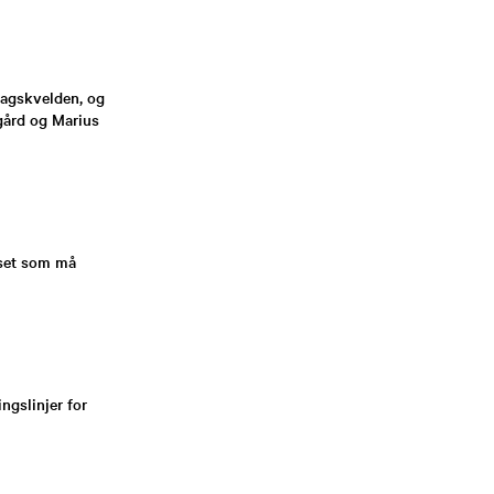
dagskvelden, og
gård og Marius
rset som må
ngslinjer for