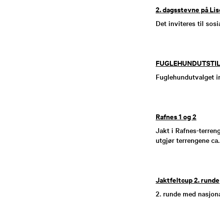
2. dagsstevne på Lis
Det inviteres til sos
FUGLEHUNDUTSTILL
Fuglehundutvalget inv
Rafnes 1 og 2
Jakt i Rafnes-terreng
utgjør terrengene ca.
Jaktfeltcup 2. runde
2. runde med nasjona