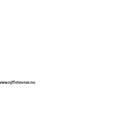
www.njffstevner.no