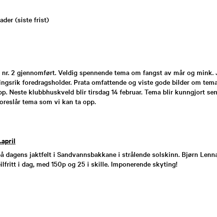
der (siste frist)
 nr. 2 gjennomført. Veldig spennende tema om fangst av mår og mink.
ingsrik foredragsholder. Prata omfattende og viste gode bilder om tema
 Neste klubbhuskveld blir tirsdag 14 februar. Tema blir kunngjort sen
oreslår tema som vi kan ta opp.
.april
på dagens jaktfelt i Sandvannsbakkane i strålende solskinn. Bjørn Lenna
lfritt i dag, med 150p og 25 i skille. Imponerende skyting!