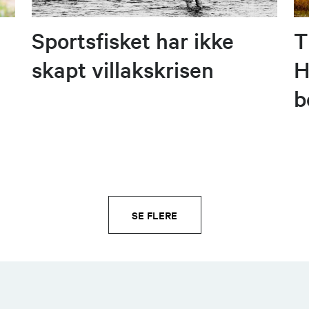
Sportsfisket har ikke
T
skapt villakskrisen
H
b
SE FLERE