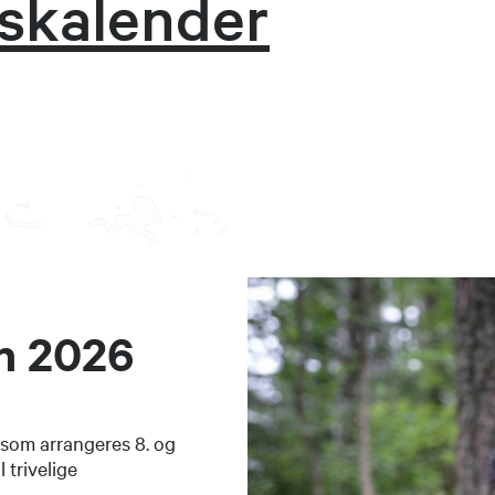
tskalender
en 2026
g som arrangeres 8. og
 trivelige