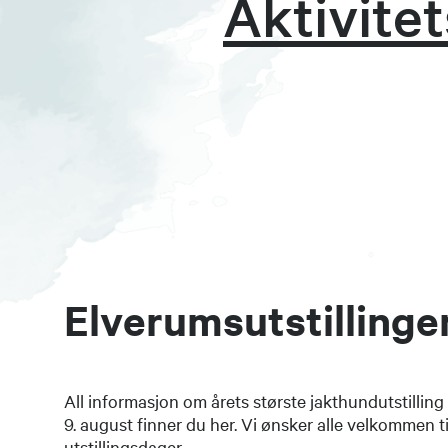
Aktivite
Elverumsutstilling
All informasjon om årets største jakthundutstillin
9. august finner du her. Vi ønsker alle velkommen til
utstillingsdager.