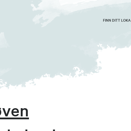
FINN DITT LOK
øven