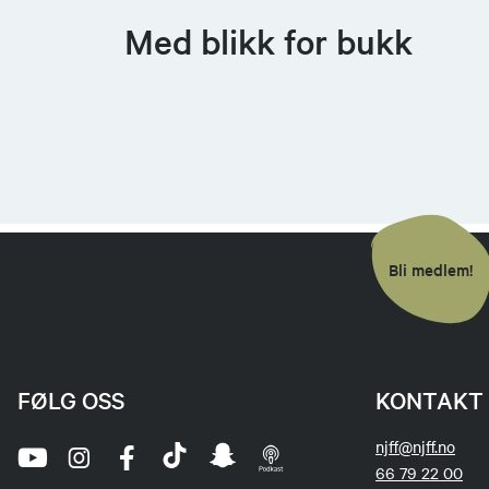
Med blikk for bukk
Bli medlem!
FØLG OSS
KONTAKT 
njff@njff.no
66 79 22 00