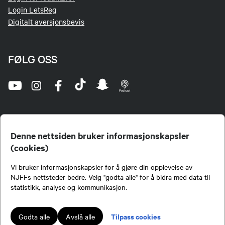
Login LetsReg
Digitalt aversjonsbevis
FØLG OSS
Denne nettsiden bruker informasjonskapsler
(cookies)
Norges Jeger- og Fiskerforbund (NJFF) er landets eneste landsdekkende organisasjon for
Vi bruker informasjonskapsler for å gjøre din opplevelse av
jegere og sportsfiskere og et av de viktigste miljøene for formidling av kunnskap om jakt og
fiske i Norge. Vi er en partipolitisk nøytral organisasjon, men har et sterkt jakt-, fiske-, og
NJFFs nettsteder bedre. Velg "godta alle" for å bidra med data til
naturpolitisk engasjement i mange saker.
statistikk, analyse og kommunikasjon.
Norges Jeger- og Fiskerforbund benytter informasjonskapsler på nettsiden.
Lokalforeninger tilsluttet Norges Jeger- og Fiskerforbund har ansvar for innhold de
Tilpass cookies
Godta alle
Avslå alle
publiserer på njff.no.