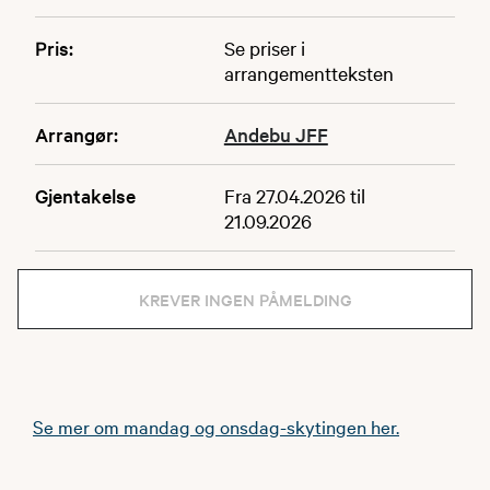
Pris:
Se priser i
arrangementteksten
Arrangør:
Andebu JFF
Gjentakelse
Fra 27.04.2026 til
21.09.2026
KREVER INGEN PÅMELDING
Se mer om mandag og onsdag-skytingen her.