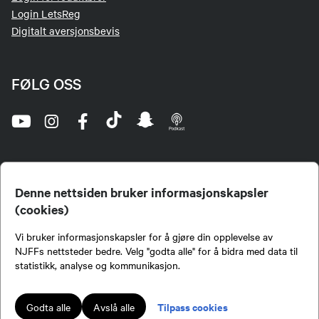
Login LetsReg
Digitalt aversjonsbevis
FØLG OSS
Denne nettsiden bruker informasjonskapsler
(cookies)
Norges Jeger- og Fiskerforbund (NJFF) er landets eneste landsdekkende organisasjon for
Vi bruker informasjonskapsler for å gjøre din opplevelse av
jegere og sportsfiskere og et av de viktigste miljøene for formidling av kunnskap om jakt og
fiske i Norge. Vi er en partipolitisk nøytral organisasjon, men har et sterkt jakt-, fiske-, og
NJFFs nettsteder bedre. Velg "godta alle" for å bidra med data til
naturpolitisk engasjement i mange saker.
statistikk, analyse og kommunikasjon.
Norges Jeger- og Fiskerforbund benytter informasjonskapsler på nettsiden.
Lokalforeninger tilsluttet Norges Jeger- og Fiskerforbund har ansvar for innhold de
Tilpass cookies
Godta alle
Avslå alle
publiserer på njff.no.