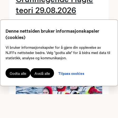
teori 29.08.2026
Dato:
29.08.2026 kl. 10.00
Arrangør:
Borre JOF
Denne nettsiden bruker informasjonskapsler
Sted:
Frebergsvik 3, Nykirke, Norge,
(cookies)
3180
Vi bruker informasjonskapsler for å gjøre din opplevelse av
NJFFs nettsteder bedre. Velg "godta alle" for å bidra med data til
statistikk, analyse og kommunikasjon.
Tilpass cookies
Godta alle
Avslå alle