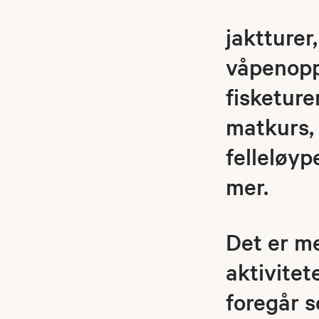
jaktturer
våpenoppl
fisketure
matkurs, 
felleløyp
mer.
Det er me
aktivite
foregår s