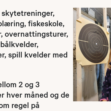
, skytetreninger,
æring, fiskeskole,
r, overnattingsturer,
bålkvelder,
er, spill kvelder med
llom 2 og 3
ter hver måned og de
om regel på