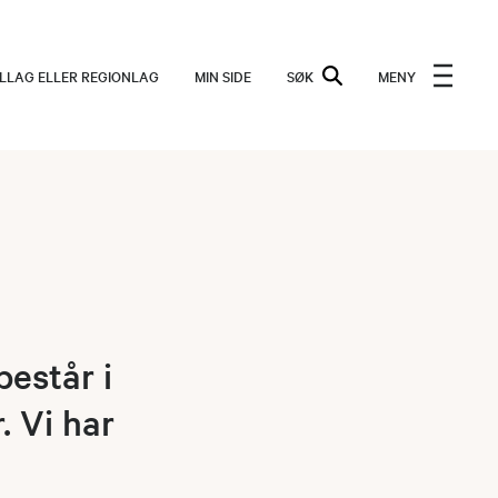
ALLAG ELLER REGIONLAG
MIN SIDE
SØK
MENY
består i
. Vi har