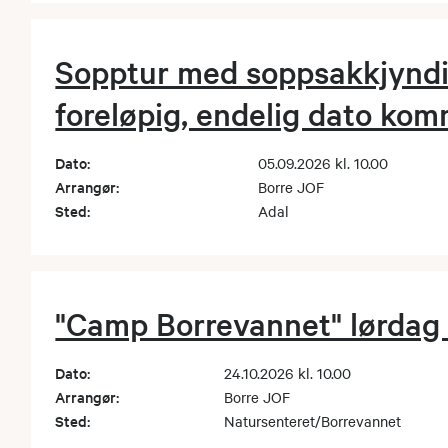
Sopptur med soppsakkjyndi
foreløpig, endelig dato ko
Dato:
05.09.2026 kl. 10.00
Arrangør:
Borre JOF
Sted:
Adal
"Camp Borrevannet" lørdag 
Dato:
24.10.2026 kl. 10.00
Arrangør:
Borre JOF
Sted:
Natursenteret/Borrevannet