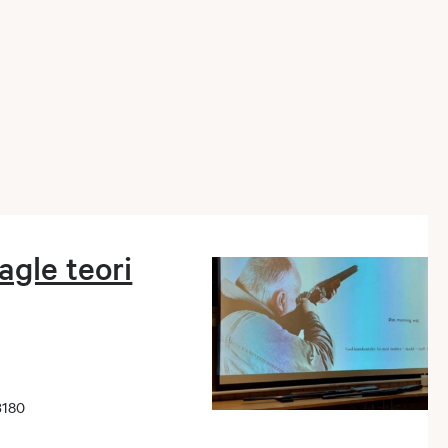
gle teori
3180