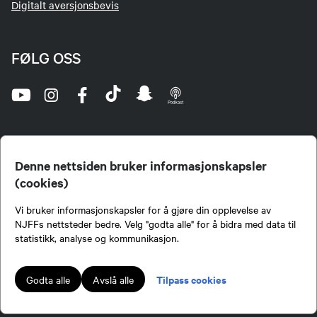
Digitalt aversjonsbevis
FØLG OSS
Denne nettsiden bruker informasjonskapsler
(cookies)
Norges Jeger- og Fiskerforbund (NJFF) er landets eneste landsdekkende organisasjon for
Vi bruker informasjonskapsler for å gjøre din opplevelse av
jegere og sportsfiskere og et av de viktigste miljøene for formidling av kunnskap om jakt og
fiske i Norge. Vi er en partipolitisk nøytral organisasjon, men har et sterkt jakt-, fiske-, og
NJFFs nettsteder bedre. Velg "godta alle" for å bidra med data til
naturpolitisk engasjement i mange saker.
statistikk, analyse og kommunikasjon.
Norges Jeger- og Fiskerforbund benytter informasjonskapsler på nettsiden.
Lokalforeninger tilsluttet Norges Jeger- og Fiskerforbund har ansvar for innhold de
Tilpass cookies
Godta alle
Avslå alle
publiserer på njff.no.