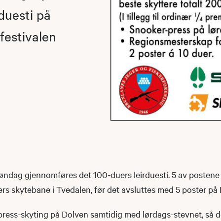
duesti på
festivalen
ndag gjennomføres det 100-duers leirduesti. 5 av postene e
ers skytebane i Tvedalen, før det avsluttes med 5 poster p
å press-skyting på Dolven samtidig med lørdags-stevnet, så 