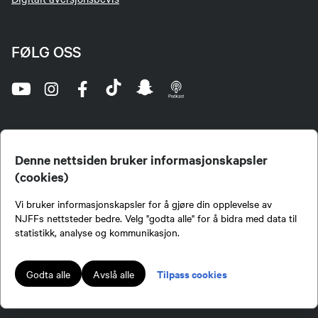
FØLG OSS
Denne nettsiden bruker informasjonskapsler
(cookies)
Norges Jeger- og Fiskerforbund (NJFF) er landets eneste landsdekkende organisasjon for
Vi bruker informasjonskapsler for å gjøre din opplevelse av
jegere og sportsfiskere og et av de viktigste miljøene for formidling av kunnskap om jakt og
fiske i Norge. Vi er en partipolitisk nøytral organisasjon, men har et sterkt jakt-, fiske-, og
NJFFs nettsteder bedre. Velg "godta alle" for å bidra med data til
naturpolitisk engasjement i mange saker.
statistikk, analyse og kommunikasjon.
Norges Jeger- og Fiskerforbund benytter informasjonskapsler på nettsiden.
Lokalforeninger tilsluttet Norges Jeger- og Fiskerforbund har ansvar for innhold de
Tilpass cookies
Godta alle
Avslå alle
publiserer på njff.no.