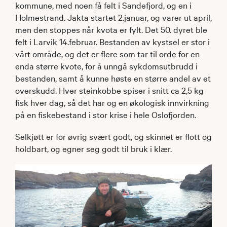
kommune, med noen få felt i Sandefjord, og en i
Holmestrand. Jakta startet 2.januar, og varer ut april,
men den stoppes når kvota er fylt. Det 50. dyret ble
felt i Larvik 14.februar. Bestanden av kystsel er stor i
vårt område, og det er flere som tar til orde for en
enda større kvote, for å unngå sykdomsutbrudd i
bestanden, samt å kunne høste en større andel av et
overskudd. Hver steinkobbe spiser i snitt ca 2,5 kg
fisk hver dag, så det har og en økologisk innvirkning
på en fiskebestand i stor krise i hele Oslofjorden.
Selkjøtt er for øvrig svært godt, og skinnet er flott og
holdbart, og egner seg godt til bruk i klær.