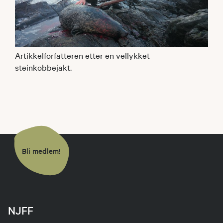
Artikkelforfatteren etter en vellykket
steinkobbejakt.
Bli medlem!
NJFF