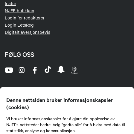
Inatur
NJFF-butikken
Login for redaktører
Login LetsReg
Digitalt aversjonsbevis
FØLG OSS
Denne nettsiden bruker informasjonskapsler
(cookies)
Norges Jeger- og Fiskerforbund (NJFF) er landets eneste landsdekkende organisasjon for
Vi bruker informasjonskapsler for å gjøre din opplevelse av
jegere og sportsfiskere og et av de viktigste miljøene for formidling av kunnskap om jakt og
fiske i Norge. Vi er en partipolitisk nøytral organisasjon, men har et sterkt jakt-, fiske-, og
NJFFs nettsteder bedre. Velg "godta alle" for å bidra med data til
naturpolitisk engasjement i mange saker.
statistikk, analyse og kommunikasjon.