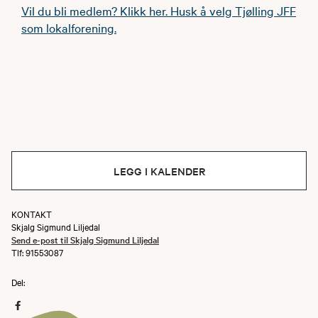
Vil du bli medlem? Klikk her. Husk å velg Tjølling JFF
som lokalforening.
LEGG I KALENDER
KONTAKT
Skjalg Sigmund Liljedal
Send e-post til Skjalg Sigmund Liljedal
Tlf: 91553087
Del: