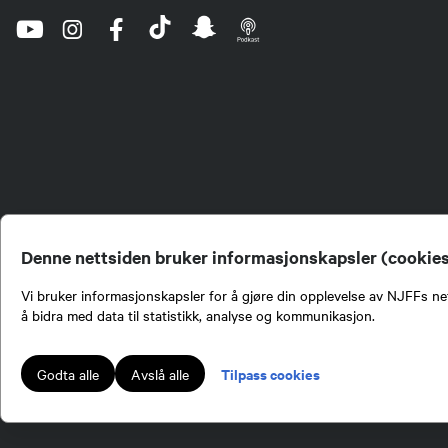
Denne nettsiden bruker informasjonskapsler (cookie
Vi bruker informasjonskapsler for å gjøre din opplevelse av NJFFs net
å bidra med data til statistikk, analyse og kommunikasjon.
Norges Jeger- og Fiskerf
formidling av kunnskap om
engasjement i mange sa
Tilpass cookies
Godta alle
Avslå alle
Norges Jeger- og Fisker
Lokalforeninger tilslutte