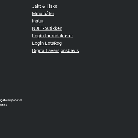
Jakt & Fiske
Mine båter
Inatur
NJFF-butikken
Login for redaktører
Login LetsReg
Digitalt aversjonsbevis
gste miljøene for
litisk