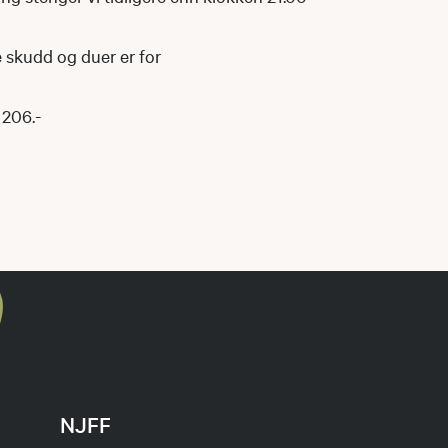
ie skudd og duer er for
 206.-
NJFF