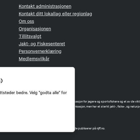
Kontakt administrasjonen
Kontakt ditt lokallag eller regionlag
Om oss
Organisasjonen
Tillitsvalgt
Jakt- og Fiskesenteret
Personvernerklæring
Medlemsvilkår
s)
tsteder bedre. Velg "godta alle" for
orbund (NJFF) er landets eneste landsdekkende organisasjon for jegere og sportsfiskere og et av de vikti
 jakt og fiske i Norge. Vi er en partipolitisk nøytral organisasjon, men har et sterkt jakt-, fiske-, og naturpo
ker.
forbund benytter informasjonskapsler på nettsiden.
t Norges Jeger- og Fiskerforbund har ansvar for innhold de publiserer på njff.no.