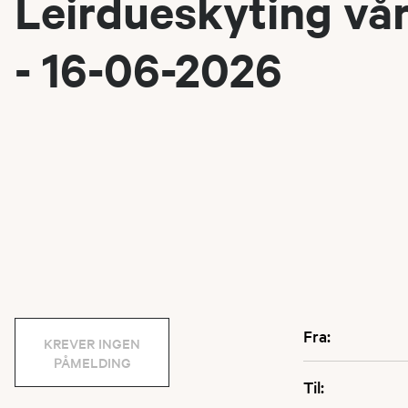
Leirdueskyting vå
- 16-06-2026
Fra:
KREVER INGEN
PÅMELDING
Til: