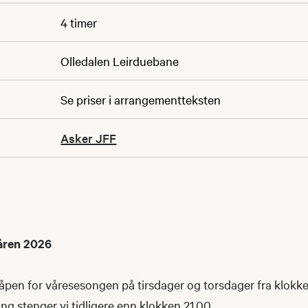
4 timer
Olledalen Leirduebane
Se priser i arrangementteksten
Asker JFF
åren 2026
åpen for våresesongen på tirsdager og torsdager fra klokke
ng stenger vi tidligere enn klokken 21.00