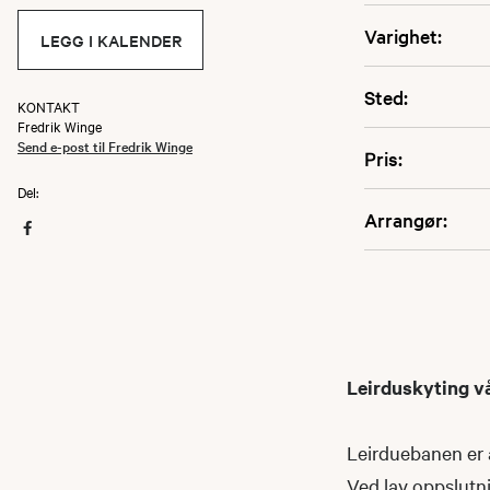
Varighet:
LEGG I KALENDER
Sted:
KONTAKT
Fredrik Winge
Send e-post til Fredrik Winge
Pris:
Del:
Arrangør:
Leirduskyting v
Leirduebanen er 
Ved lav oppslutni