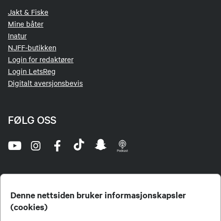
Jakt & Fiske
Mine båter
Inatur
NJFF-butikken
Login for redaktører
Login LetsReg
Digitalt aversjonsbevis
FØLG OSS
Denne nettsiden bruker informasjonskapsler
(cookies)
Norges Jeger- og Fiskerforbund (NJFF) er landets eneste landsdekkende organisasjon for