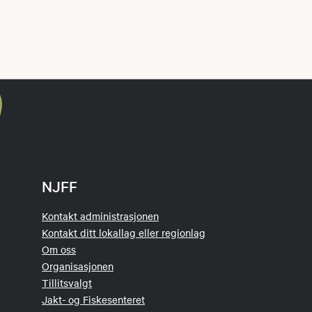
r vært der vi skal tidligere, så kan dere skrive inn Bærum Je
mmer det opp beskrivelse. Det er litt dårlig dekning der op
idlig om det er noe.
st kl 17.55 slik at han kan forklare for oss samlet kl 18.00 
NJFF
ruveien, 1340 Skui, så nesten best å skrive inn Bærum jege
rtet.
Kontakt administrasjonen
Kontakt ditt lokallag eller regionlag
Om oss
Organisasjonen
Tillitsvalgt
Jakt- og Fiskesenteret