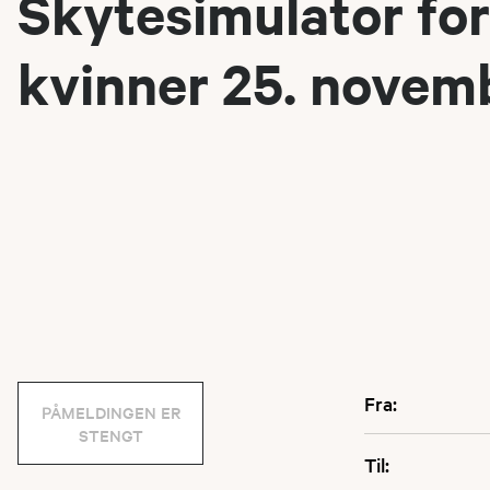
Skytesimulator for
kvinner 25. novem
Fra:
PÅMELDINGEN ER
STENGT
Til: