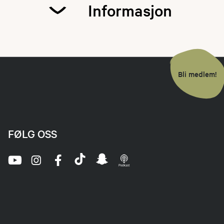
Informasjon
For de som ikke ha
Google Maps så ko
Bli medlem!
dere gir beskjed t
Vær der helst sene
fungerer.
FØLG OSS
Adressen er Jordb
fiskerforening i ka