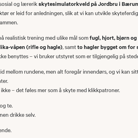
n sosial og lærerik
skytesimulatorkveld på Jordbru i Bæru
ktør er leid for anledningen, slik at vi kan utvikle skyteferd
 sammen.
å realistisk trening med ulike mål som
fugl, hjort, bjørn og
lika-våpen (rifle og hagle)
, samt
to hagler bygget om for
ke benyttes – vi bruker utstyret som er tilgjengelig på stede
tetid mellom rundene, men alt foregår innendørs, og vi kan s
ter.
ikke – det føles mer som å skyte med klikkpatroner.
og te.
en drikke selv.
ende.