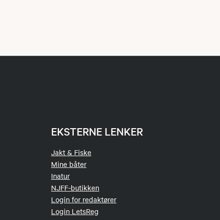
ger og fisk i
pe, så fint om
hvordan det
EKSTERNE LENKER
r og
Jakt & Fiske
Mine båter
Inatur
NJFF-butikken
Login for redaktører
Login LetsReg