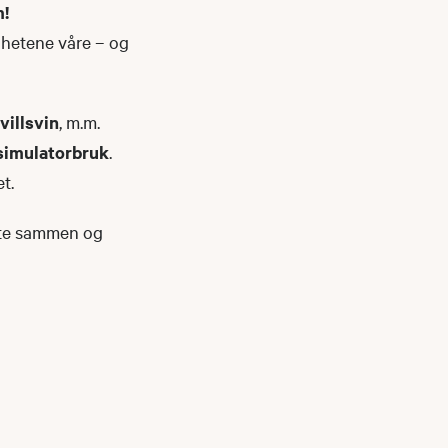
m!
ighetene våre – og
 villsvin
, m.m.
 simulatorbruk
.
t.
itte sammen og