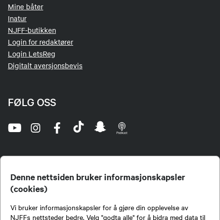
Mine båter
Inatur
NJFF-butikken
Login for redaktører
Login LetsReg
Digitalt aversjonsbevis
FØLG OSS
Denne nettsiden bruker informasjonskapsler
(cookies)
Norges Jeger- og Fiskerforbund (NJFF) er landets eneste landsdekkende organisasjon for
Vi bruker informasjonskapsler for å gjøre din opplevelse av
jegere og sportsfiskere og et av de viktigste miljøene for formidling av kunnskap om jakt og
fiske i Norge. Vi er en partipolitisk nøytral organisasjon, men har et sterkt jakt-, fiske-, og
NJFFs nettsteder bedre. Velg "godta alle" for å bidra med data til