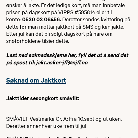
ønsker å jakte. Er det ledige kort, må man innbetale
prisen på dagskort på VIPPS #595814 eller til
konto:
0530 03 06456.
Deretter sendes kvittering på
dette før man mottar jaktkort på SMS og kan jakte.
Etter jul kan det bli solgt dagskort på hare om
snøforholdene tilsier dette.
Last ned søknadsskjema her, fyll det ut å send det
på epost til: jakt.asker-jff@njff.no
Søknad om Jaktkort
Jakttider sesongkort småvilt:
SMÅVILT Vestmarka Gr. A: Fra 10.sept og ut uken.
Deretter annenhver uke frem til jul