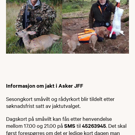
Informasjon om jakt i Asker JFF
Sesongkort småvilt og rådyrkort blir til​delt etter
søknadsfrist satt av jaktutvalget.​
Dagskort på småvilt kan fås etter henvendelse
mellom 17.00 og 21.00 på
SMS
til
45263945
. Det skal
først forespørres om det er ledige kort dagen man