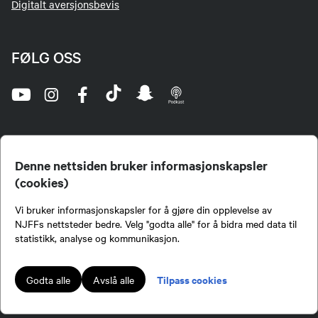
Digitalt aversjonsbevis
FØLG OSS
Denne nettsiden bruker informasjonskapsler
(cookies)
Norges Jeger- og Fiskerforbund (NJFF) er landets eneste landsdekkende organisasjon for
Vi bruker informasjonskapsler for å gjøre din opplevelse av
jegere og sportsfiskere og et av de viktigste miljøene for formidling av kunnskap om jakt og
fiske i Norge. Vi er en partipolitisk nøytral organisasjon, men har et sterkt jakt-, fiske-, og
NJFFs nettsteder bedre. Velg "godta alle" for å bidra med data til
naturpolitisk engasjement i mange saker.
statistikk, analyse og kommunikasjon.
Norges Jeger- og Fiskerforbund benytter informasjonskapsler på nettsiden.
Lokalforeninger tilsluttet Norges Jeger- og Fiskerforbund har ansvar for innhold de
Tilpass cookies
Godta alle
Avslå alle
publiserer på njff.no.