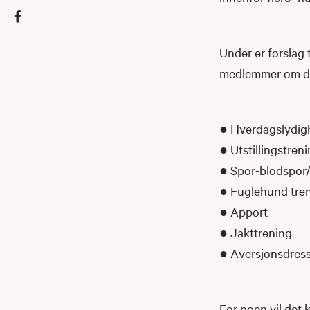
Under er forslag t
medlemmer om det 
● Hverdagslydighe
● Utstillingstren
● Spor-blodspor/
● Fuglehund tre
● Apport
● Jakttrening
● Aversjonsdres
For noen vil det