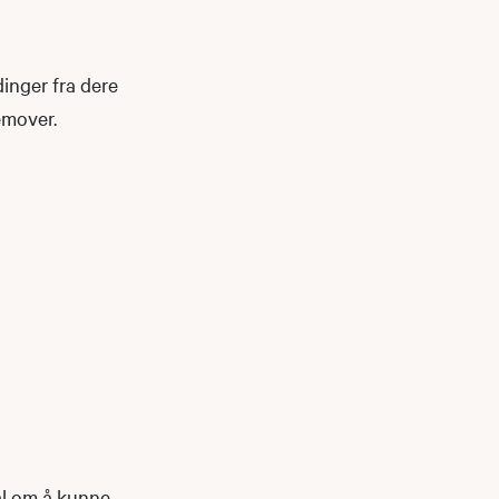
dinger fra dere
emover.
ål om å kunne