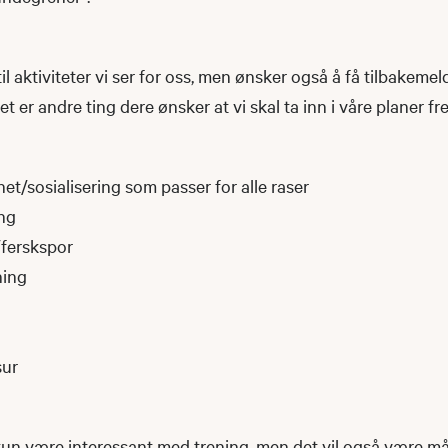
il aktiviteter vi ser for oss, men ønsker også å få tilbakemel
er andre ting dere ønsker at vi skal ta inn i våre planer fr
t/sosialisering som passer for alle raser
ing
ferskspor
ning
sur
 kun være interessant med trening, men det vil også være m