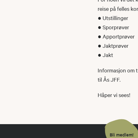
reise på felles ko
● Utstillinger
● Sporprøver
● Apportprøver
● Jaktprøver
● Jakt
Informasjon om t
til Ås JFF.
Håper vi sees!
Bli medlem!