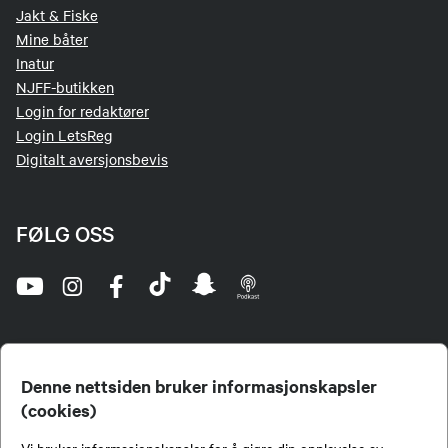
Jakt & Fiske
Mine båter
Inatur
NJFF-butikken
Login for redaktører
Login LetsReg
Digitalt aversjonsbevis
FØLG OSS
Denne nettsiden bruker informasjonskapsler
(cookies)
Norges Jeger- og Fiskerforbund (NJFF) er landets eneste landsdekkende organisasjon for