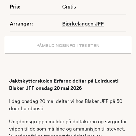
Pris:
Gratis
Arrangør:
Bjørkelangen JFF
PÅMELDINGSINFO I TEKSTEN
Jaktskytterskolen Erfarne deltar på Leirduesti
Blaker JFF onsdag 20 mai 2026
I dag onsdag 20 mai deltar vi hos Blaker JFF på 50
duer Leirduesti
Ungdomsgruppa melder på deltakerne og sørger for
våpen til de som må låne og ammunisjon til stevnet,
Vi ordner felles transport for deltakere av