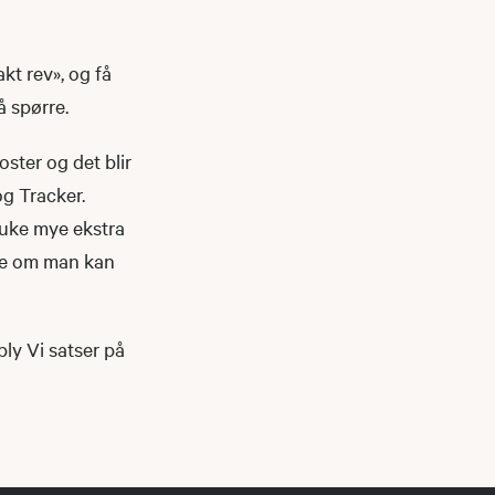
t rev», og få
å spørre.
ster og det blir
og Tracker.
bruke mye ekstra
ere om man kan
 bly Vi satser på