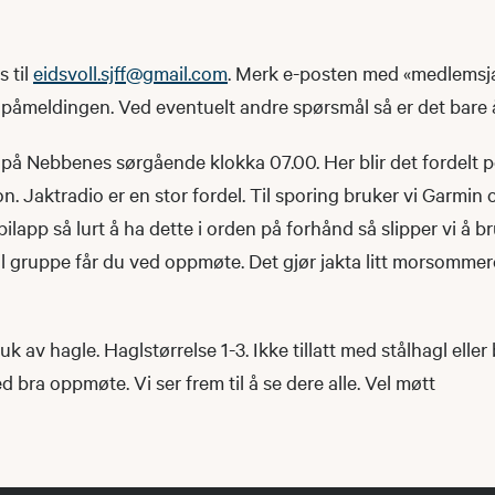
 til
eidsvoll.sjff@gmail.com
. Merk e-posten med «medlemsjak
 påmeldingen. Ved eventuelt andre spørsmål så er det bare 
på Nebbenes sørgående klokka 07.00. Her blir det fordelt po
jon. Jaktradio er en stor fordel. Til sporing bruker vi Garmin 
ilapp så lurt å ha dette i orden på forhånd så slipper vi å 
til gruppe får du ved oppmøte. Det gjør jakta litt morsomm
uk av hagle. Haglstørrelse 1-3. Ikke tillatt med stålhagl eller
d bra oppmøte. Vi ser frem til å se dere alle. Vel møtt