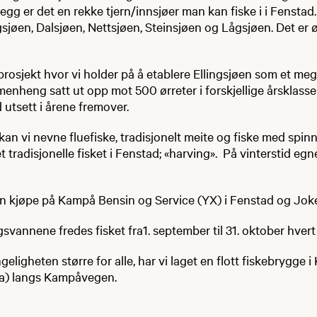
llegg er det en rekke tjern/innsjøer man kan fiske i i Fensta
gsjøen, Dalsjøen, Nettsjøen, Steinsjøen og Lågsjøen. Det er ø
 prosjekt hvor vi holder på å etablere Ellingsjøen som et meg
enheng satt ut opp mot 500 ørreter i forskjellige årsklass
ed utsett i årene fremover.
an vi nevne fluefiske, tradisjonelt meite og fiske med spinner
t tradisjonelle fisket i Fenstad; «harving». På vinterstid egn
n kjøpe på Kampå Bensin og Service (YX) i Fenstad og Joke
vannene fredes fisket fra1. september til 31. oktober hvert 
ngeligheten større for alle, har vi laget en flott fiskebrygge
a) langs Kampåvegen.