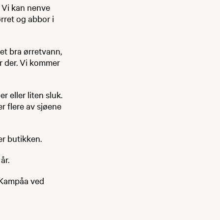
d. Vi kan nenve
rret og abbor i
et bra ørretvann,
er der. Vi kommer
 eller liten sluk.
er flere av sjøene
r butikken.
år.
 i Kampåa ved