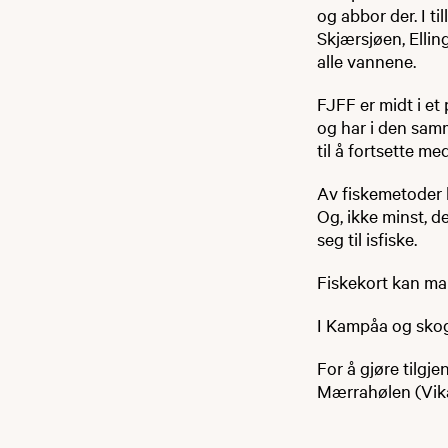
og abbor der. I ti
Skjærsjøen, Ellin
alle vannene.
FJFF er midt i et
og har i den samm
til å fortsette m
Av fiskemetoder k
Og, ikke minst, de
seg til isfiske.
Fiskekort kan ma
I Kampåa og skogs
For å gjøre tilgje
Mærrahølen (Vik