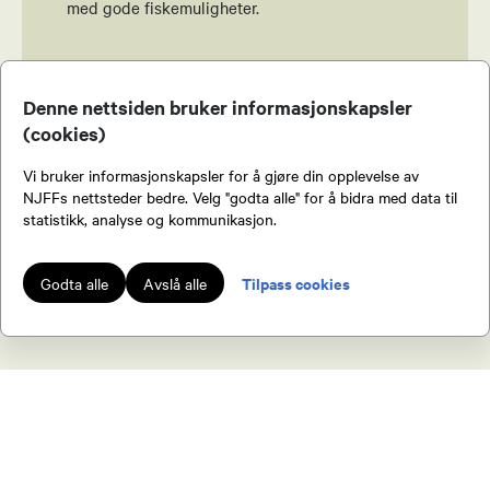
med gode fiskemuligheter.
Send epost
Harald Svendsen
SE ALLE MEDLEMSFORDELER
Denne nettsiden bruker informasjonskapsler
(cookies)
Økonomiansvarlig
Vi bruker informasjonskapsler for å gjøre din opplevelse av
90761278
NJFFs nettsteder bedre. Velg "godta alle" for å bidra med data til
Bli medlem!
Send epost
statistikk, analyse og kommunikasjon.
Tilpass cookies
Godta alle
Avslå alle
Håvard Løe
Leder hagleutvalg
91654516
Send epost
Bli medlem!