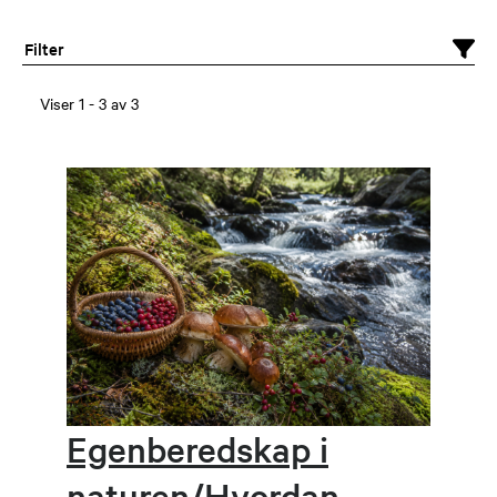
Filter
Viser
1
-
3
av
3
Egenberedskap i
naturen/Hvordan