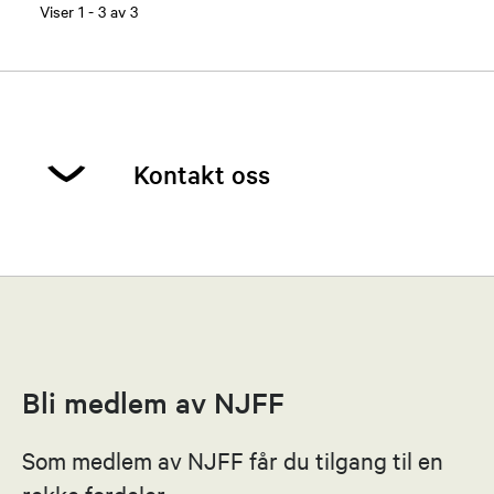
Viser
1
-
3
av
3
Kontakt oss
Magnus Foss
Leder
45858545
Bli medlem av NJFF
Send epost
Som medlem av NJFF får du tilgang til en