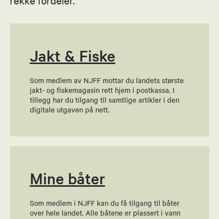
Asbjørn Stetzer Lunde
rekke fordeler.
Nestleder
48996310
Send epost
Jakt & Fiske
Som medlem av NJFF mottar du landets største
Hege I Thorvaldsen
jakt- og fiskemagasin rett hjem i postkassa. I
tillegg har du tilgang til samtlige artikler i den
Kvinnekontakt
digitale utgaven på nett.
92847244
Send epost
Mine båter
Asbjørn Stetzer Lunde
Leder rifleutvalg
Som medlem i NJFF kan du få tilgang til båter
over hele landet. Alle båtene er plassert i vann
48996310