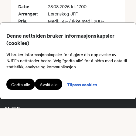
Dato:
28.08.2026 kl. 17.00
Arrangør:
Lørenskog JFF
Pris:
Medl: 50,- / Ikke medl: 200,-
Sted:
Nordrekrokvann
Denne nettsiden bruker informasjonskapsler
(cookies)
Viser
1
-
3
av
3
Vi bruker informasjonskapsler for å gjøre din opplevelse av
NJFFs nettsteder bedre. Velg "godta alle" for å bidra med data til
statistikk, analyse og kommunikasjon.
Bli medlem!
Tilpass cookies
Godta alle
Avslå alle
NJFF
Kontakt administrasjonen
Kontakt ditt lokallag eller regionlag