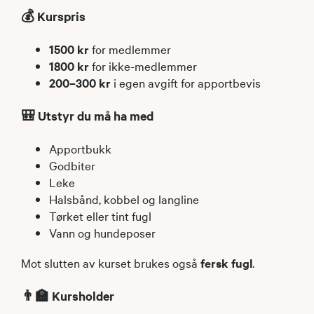
💰 Kurspris
1500 kr
for medlemmer
1800 kr
for ikke-medlemmer
200–300 kr
i egen avgift for apportbevis
🎒 Utstyr du må ha med
Apportbukk
Godbiter
Leke
Halsbånd, kobbel og langline
Tørket eller tint fugl
Vann og hundeposer
Mot slutten av kurset brukes også
fersk fugl
.
👨‍🏫 Kursholder