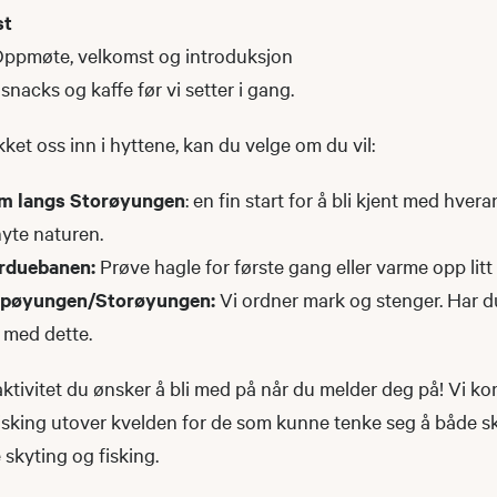
st
: Oppmøte, velkomst og introduksjon
snacks og kaffe før vi setter i gang.
kket oss inn i hyttene, kan du velge om du vil:
km langs Storøyungen
: en fin start for å bli kjent med hvera
yte naturen.
irduebanen:
Prøve hagle for første gang eller varme opp litt t
jupøyungen/Storøyungen:
Vi ordner mark og stenger. Har d
a med dette.
ktivitet du ønsker å bli med på når du melder deg på! Vi ko
 fisking utover kvelden for de som kunne tenke seg å både 
e skyting og fisking.