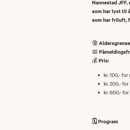
Nannestad JFF, m
som har lyst til
som har friluft, 
🔞
Aldersgrense
📅
Påmeldingsfr
💰
Pris:
kr. 100,- f
kr. 200,- f
kr. 600,- f
🗓 Program