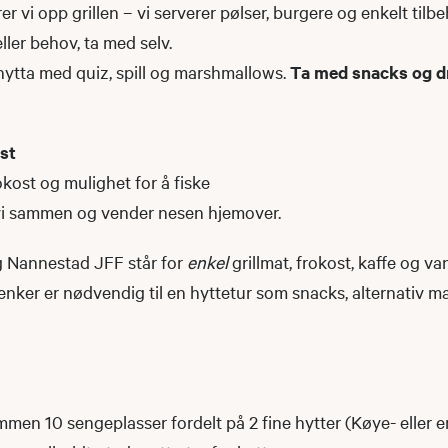
r vi opp grillen – vi serverer pølser, burgere og enkelt tilb
ller behov, ta med selv.
 hytta med quiz, spill og marshmallows.
Ta med snacks og dr
st
okost og mulighet for å fiske
vi sammen og vender nesen hjemover.
og Nannestad JFF står for
enkel
grillmat, frokost, kaffe og va
nker er nødvendig til en hyttetur som snacks, alternativ ma
ammen 10 sengeplasser fordelt på 2 fine hytter (Køye- eller 