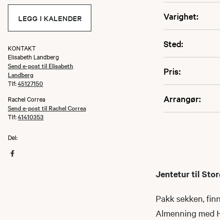
Varighet:
LEGG I KALENDER
Sted:
KONTAKT
Elisabeth Landberg
Send e-post til Elisabeth
Pris:
Landberg
Tlf:
45127150
Arrangør:
Rachel Correa
Send e-post til Rachel Correa
Tlf:
41410353
Del:
Jentetur til St
Pakk sekken, finn
Almenning med H