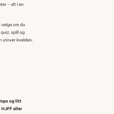
ter – alt i en
du velge om du
 quiz, spill og
en utover kvelden.
mpo og litt
v HJFF eller