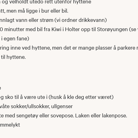
n og velholdt utedo rett utenfor hyttene
tt, men må ligge i bur eller bil.
innlagt vann eller strøm (vi ordner drikkevann)
20 minutter med bil fra Kiwi i Holter opp til Storøyungen (se
 i egen fane)
ring inne ved hyttene, men det er mange plasser å parkere 
il hyttene.
e
 sko til å være ute i (husk å kle deg etter været)
e våte sokker/ullsokker, ullgenser
e med sengetøy eller sovepose. Laken eller lakenpose.
ommelykt