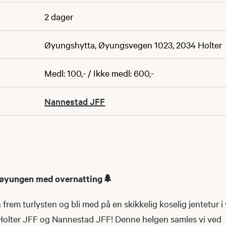
2 dager
Øyungshytta, Øyungsvegen 1023, 2034 Holter
Medl: 100,- / Ikke medl: 600,-
Nannestad JFF
orøyungen med overnatting
🌲
 frem turlysten og bli med på en skikkelig koselig jentetur i
olter JFF og Nannestad JFF! Denne helgen samles vi ved