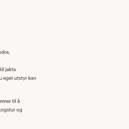
ndre,
il jakta
u eget utstyr kan
mmer til å
skogstur og