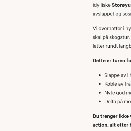
idylliske
Storøy
avslappet og sos
Vi overnatter i h
skal på skogstur, 
latter rundt lang
Dette er turen fo
Slappe av i
Koble av fr
Nyte god ma
Delta på mo
Du trenger ikke 
action, alt etter