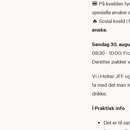
🍔 På kvelden fyre
spesielle ønsker e
🔥 Sosial kveld i
ønske.
Søndag 30. augu
08:30 - 10:00: Fr
Deretter pakker 
Vi i Holter JFF 
ta med det man te
drikke.
ℹ️ Praktisk info
Det er til s