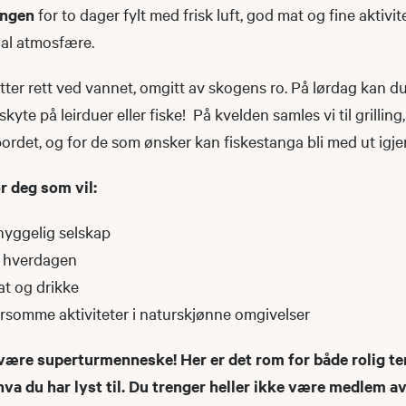
ungen
for to dager fylt med frisk luft, god mat og fine aktivite
ial atmosfære.
ytter rett ved vannet, omgitt av skogens ro. På lørdag kan 
skyte på leirduer eller fiske! På kvelden samles vi til grilling,
bordet, og for de som ønsker kan fiskestanga bli med ut igj
r deg som vil:
 hyggelig selskap
a hverdagen
t og drikke
rsomme aktiviteter i naturskjønne omgivelser
være superturmenneske! Her er det rom for både rolig te
 hva du har lyst til. Du trenger heller ikke være medlem a