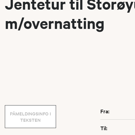
Jentetur til Storø
m/overnatting
Fra:
PÅMELDINGSINFO I
TEKSTEN
Til: