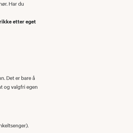
ehør. Har du
ikke etter eget
nn. Det er bare å
t og valgfri egen
enkeltsenger).