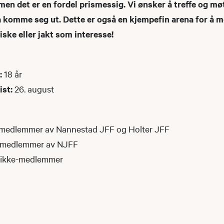
en det er en fordel prismessig. Vi ønsker å treffe og mø
 å komme seg ut. Dette er også en kjempefin arena for å m
fiske eller jakt som interesse!
:
18 år
ist:
26. august
or medlemmer av Nannestad JFF og Holter JFF
or medlemmer av NJFF
or ikke-medlemmer