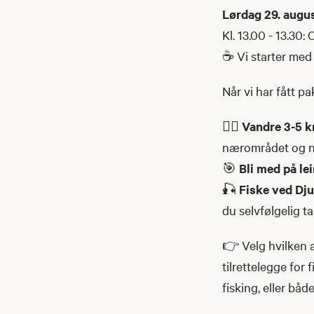
Lørdag 29. augu
Kl. 13.00 - 13.30
☕ Vi starter med 
Når vi har fått pa
🚶‍♀️
Vandre 3-5 
nærområdet og n
🎯
Bli med på le
🎣
Fiske ved D
du selvfølgelig t
👉 Velg hvilken a
tilrettelegge for
fisking, eller båd