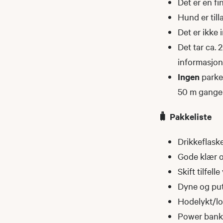
Det er en fi
Hund er tilla
Det er ikke 
Det tar ca. 
informasjon
Ingen
parke
50 m gange t
🧳 Pakkeliste
Drikkeflask
Gode klær og
Skift tilfell
Dyne og put
Hodelykt/l
Power bank