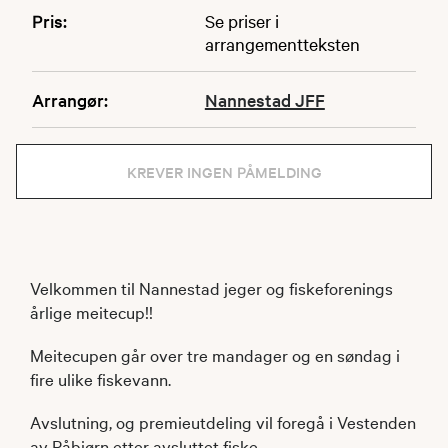
Pris:
Se priser i
arrangementteksten
Arrangør:
Nannestad JFF
KREVER INGEN PÅMELDING
Velkommen til Nannestad jeger og fiskeforenings
årlige meitecup!!
Meitecupen går over tre mandager og en søndag i
fire ulike fiskevann.
Avslutning, og premieutdeling vil foregå i Vestenden
av Råbjørn etter avsluttet fiske.