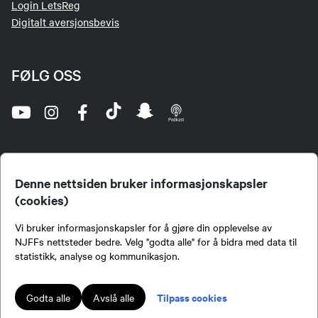
Login LetsReg
Digitalt aversjonsbevis
FØLG OSS
Denne nettsiden bruker informasjonskapsler
(cookies)
Norges Jeger- og Fiskerforbund (NJFF) er landets eneste landsdekkende organisasjon for
Vi bruker informasjonskapsler for å gjøre din opplevelse av
jegere og sportsfiskere og et av de viktigste miljøene for formidling av kunnskap om jakt og
fiske i Norge. Vi er en partipolitisk nøytral organisasjon, men har et sterkt jakt-, fiske-, og
NJFFs nettsteder bedre. Velg "godta alle" for å bidra med data til
naturpolitisk engasjement i mange saker.
statistikk, analyse og kommunikasjon.
Norges Jeger- og Fiskerforbund benytter informasjonskapsler på nettsiden.
Lokalforeninger tilsluttet Norges Jeger- og Fiskerforbund har ansvar for innhold de
Tilpass cookies
Godta alle
Avslå alle
publiserer på njff.no.