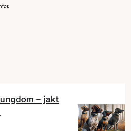
for.
 ungdom – jakt
