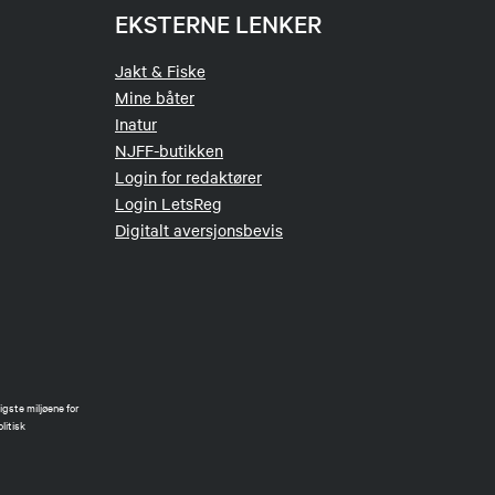
EKSTERNE LENKER
Jakt & Fiske
Mine båter
Inatur
NJFF-butikken
Login for redaktører
Login LetsReg
Digitalt aversjonsbevis
gste miljøene for
litisk