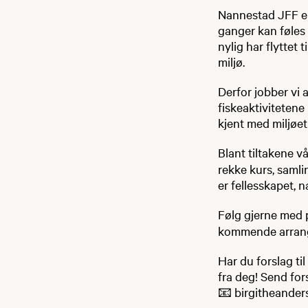
Nannestad JFF er t
ganger kan føles 
nylig har flyttet 
miljø.
Derfor jobber vi a
fiskeaktivitetene
kjent med miljøet
Blant tiltakene vå
rekke kurs, samli
er fellesskapet, 
Følg gjerne med
kommende arran
Har du forslag til 
fra deg! Send forsl
📧 birgitheander