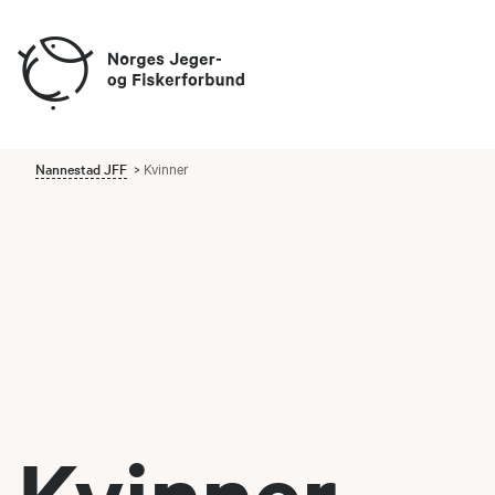
Nannestad JFF
Kvinner
Kvinner