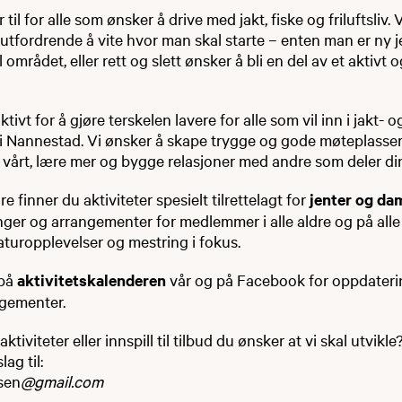
il for alle som ønsker å drive med jakt, fiske og friluftsliv. 
utfordrende å vite hvor man skal starte – enten man er ny jeg
til området, eller rett og slett ønsker å bli en del av et aktivt
ktivt for å gjøre terskelen lavere for alle som vil inn i jakt- o
 i Nannestad. Vi ønsker å skape trygge og gode møteplasser
 vårt, lære mer og bygge relasjoner med andre som deler din
re finner du aktiviteter spesielt tilrettelagt for
jenter og da
nger og arrangementer for medlemmer i alle aldre og på alle
naturopplevelser og mestring i fokus.
 på
aktivitetskalenderen
vår og på Facebook for oppdater
gementer.
aktiviteter eller innspill til tilbud du ønsker at vi skal utvikl
ag til:
sen
@gmail.com