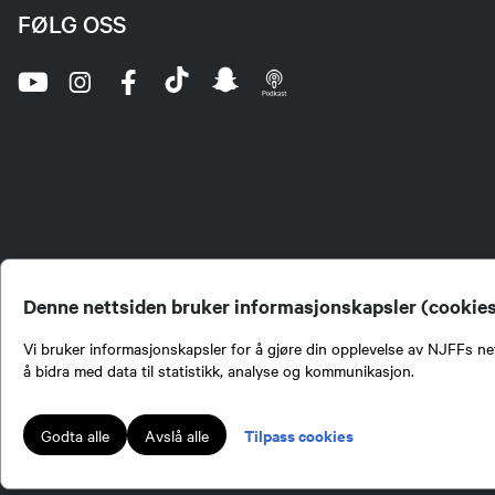
FØLG OSS
Denne nettsiden bruker informasjonskapsler (cookie
Vi bruker informasjonskapsler for å gjøre din opplevelse av NJFFs net
å bidra med data til statistikk, analyse og kommunikasjon.
Norges Jeger- og Fiskerf
formidling av kunnskap om
Tilpass cookies
Godta alle
Avslå alle
engasjement i mange sa
Norges Jeger- og Fisker