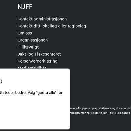
NJFF
Kontakt administrasjonen
Kontakt ditt lokallag eller regionlag
Om oss
Organisasjonen
Tillitsvalgt
Jakt- og Fiskesenteret
Personvernerklæring
Medlemsvilkår
s)
tsteder bedre. Velg "godta alle" for
orbund (NJFF) er landets eneste landsdekkende organisasjon for jegere og sportsfiskere og et av de vikti
 jakt og fiske i Norge. Vi er en partipolitisk nøytral organisasjon, men har et sterkt jakt-, fiske-, og naturpo
ker.
forbund benytter informasjonskapsler på nettsiden.