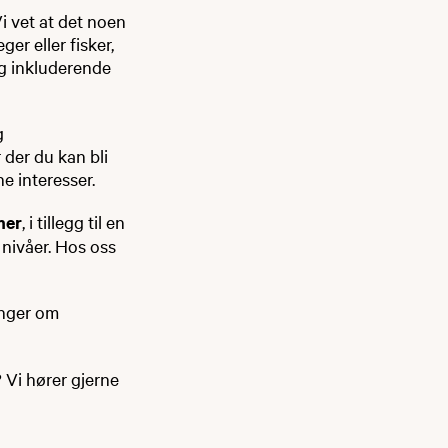
Vi vet at det noen
er eller fisker,
 og inkluderende
g
 der du kan bli
e interesser.
mer
, i tillegg til en
 nivåer. Hos oss
inger om
e? Vi hører gjerne