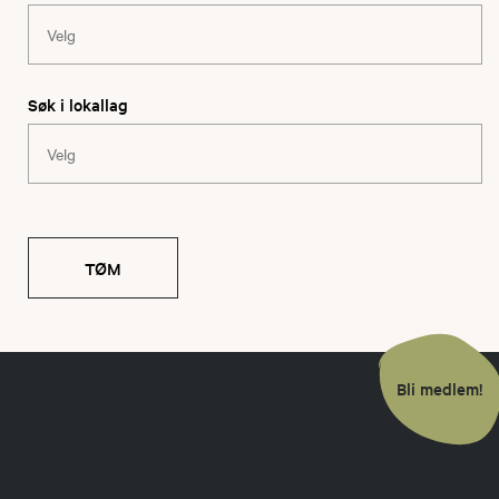
Søk i lokallag
TØM
Bli medlem!