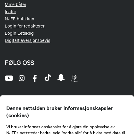
Mine båter
Inatur
NJFF-butikken
Login for redaktører
Login LetsReg
Digitalt aversjonsbevis
FØLG OSS
Denne nettsiden bruker informasjonskapsler
(cookies)
Norges Jeger- og Fiskerforbund (NJFF) er landets eneste landsdekkende organisasjon for
Vi bruker informasjonskapsler for å gjøre din opplevelse av
jegere og sportsfiskere og et av de viktigste miljøene for formidling av kunnskap om jakt og
fiske i Norge. Vi er en partipolitisk nøytral organisasjon, men har et sterkt jakt-, fiske-, og
NJFFs nettsteder bedre. Velg "godta alle" for å bidra med data til