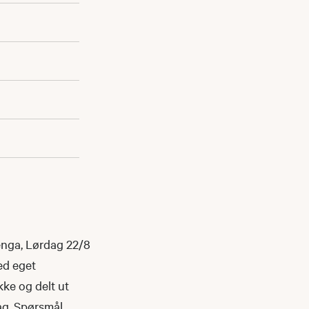
enga, Lørdag 22/8
ed eget
ikke og delt ut
ag. Spørsmål