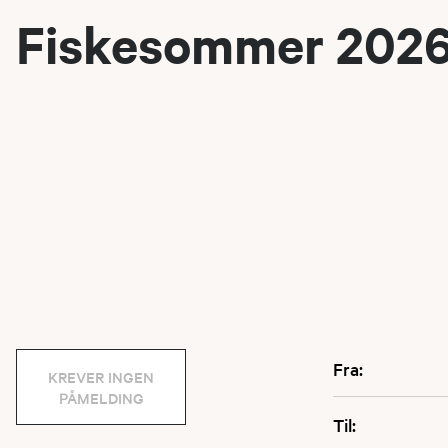
Fiskesommer 202
Fra:
KREVER INGEN
PÅMELDING
Til: