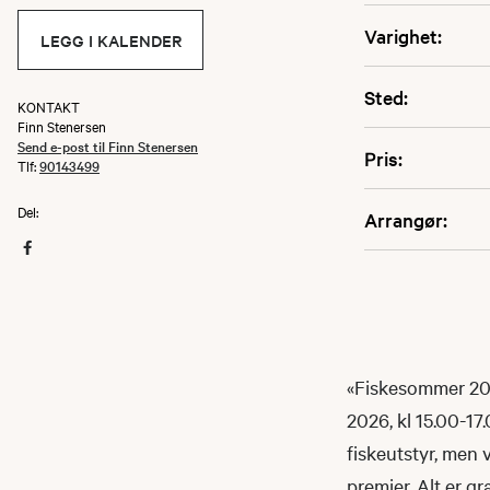
Varighet:
LEGG I KALENDER
Sted:
KONTAKT
Finn Stenersen
Send e-post til Finn Stenersen
Pris:
Tlf:
90143499
Del:
Arrangør:
«Fiskesommer 202
2026, kl 15.00-1
fiskeutstyr, men v
premier. Alt er g