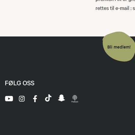
rettes til e-mail 
Bli medlem!
FØLG OSS