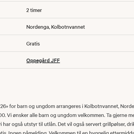
2 timer
Nordenga, Kolbotnvannet
Gratis
Oppegård JFF
6» for barn og ungdom arrangeres i Kolbotnvannet, Nord
7.00. Vi ønsker alle barn og ungdom velkommen. Ta gjerne m
i har også utstyr til utlån. Det vil også servert grillpølser, dr
ratis. Ingen påmelding. Velkommen til en hyggelig ettermidd