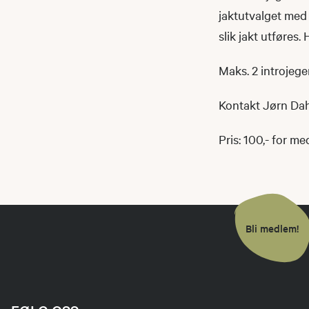
jaktutvalget med
slik jakt utføres.
Maks. 2 introjeger
Kontakt Jørn Dah
Pris: 100,- for m
Bli medlem!