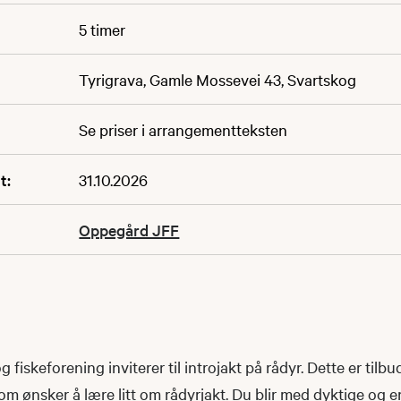
5 timer
Tyrigrava, Gamle Mossevei 43, Svartskog
Se priser i arrangementteksten
t:
31.10.2026
Oppegård JFF
fiskeforening inviterer til introjakt på rådyr. Dette er tilbud
om ønsker å lære litt om rådyrjakt. Du blir med dyktige og er