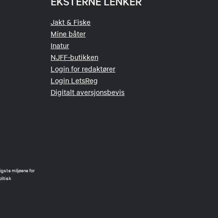
EKSTERNE LENKER
Jakt & Fiske
Mine båter
Inatur
NJFF-butikken
Login for redaktører
Login LetsReg
Digitalt aversjonsbevis
gste miljøene for
litisk