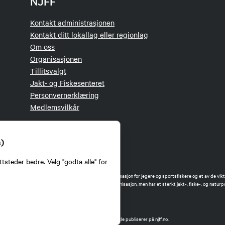
NJFF
Kontakt administrasjonen
Kontakt ditt lokallag eller regionlag
Om oss
Organisasjonen
Tillitsvalgt
Jakt- og Fiskesenteret
Personvernerklæring
Medlemsvilkår
s)
tsteder bedre. Velg "godta alle" for
orbund (NJFF) er landets eneste landsdekkende organisasjon for jegere og sportsfiskere og et av de vikti
 jakt og fiske i Norge. Vi er en partipolitisk nøytral organisasjon, men har et sterkt jakt-, fiske-, og naturpo
ker.
forbund benytter informasjonskapsler på nettsiden.
t Norges Jeger- og Fiskerforbund har ansvar for innhold de publiserer på njff.no.