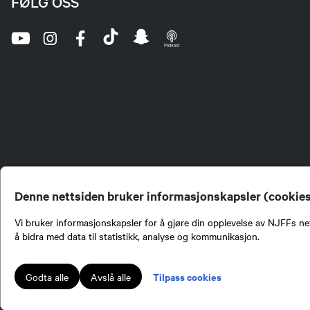
FØLG OSS
Denne nettsiden bruker informasjonskapsler (cookie
Vi bruker informasjonskapsler for å gjøre din opplevelse av NJFFs net
å bidra med data til statistikk, analyse og kommunikasjon.
Norges Jeger- og Fiskerf
formidling av kunnskap om
engasjement i mange sa
Tilpass cookies
Godta alle
Avslå alle
Norges Jeger- og Fisker
Lokalforeninger tilslutte