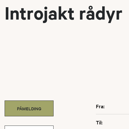
Introjakt rådyr
Fra:
PÅMELDING
Til: