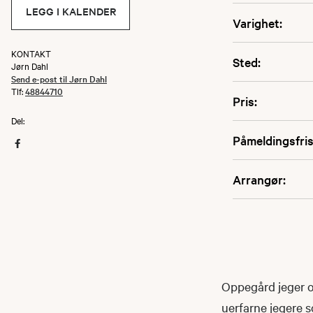
LEGG I KALENDER
Varighet:
KONTAKT
Sted:
Jørn Dahl
Send e-post til Jørn Dahl
Tlf:
48844710
Pris:
Del:
Påmeldingsfris
Arrangør:
Oppegård jeger og 
uerfarne jegere s