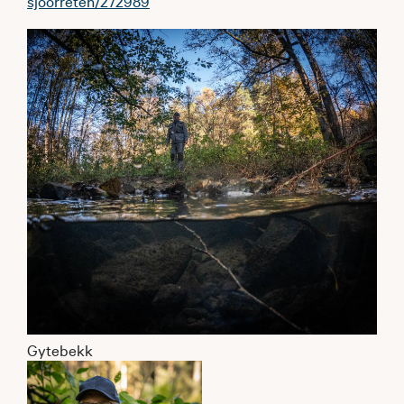
sjoorreten/272989
Gytebekk