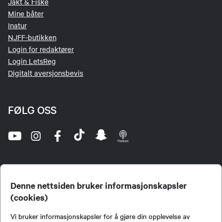
Jakt & Fiske
Mine båter
Inatur
NJFF-butikken
Login for redaktører
Login LetsReg
Digitalt aversjonsbevis
FØLG OSS
Denne nettsiden bruker informasjonskapsler
(cookies)
Norges Jeger- og Fiskerforbund (NJFF) er landets eneste landsdekkende organisasjon for
Vi bruker informasjonskapsler for å gjøre din opplevelse av
jegere og sportsfiskere og et av de viktigste miljøene for formidling av kunnskap om jakt og