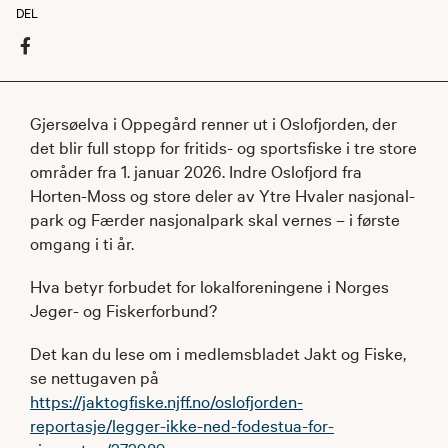
DEL
Gjersøelva i Oppegård renner ut i Oslofjorden, der
det blir full stopp for fritids- og sportsfiske i tre store
områder fra 1. januar 2026. Indre Oslofjord fra
Horten-Moss og store deler av Ytre Hvaler nasjonal-
park og Færder nasjonalpark skal vernes – i første
omgang i ti år.
Hva betyr forbudet for lokalforeningene i Norges
Jeger- og Fiskerforbund?
Det kan du lese om i medlemsbladet Jakt og Fiske,
se nettugaven på
https://jaktogfiske.njff.no/oslofjorden-
reportasje/legger-ikke-ned-fodestua-for-