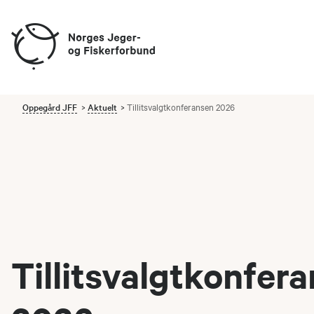
Oppegård JFF
Aktuelt
Tillitsvalgtkonferansen 2026
Tillitsvalgtkonfer