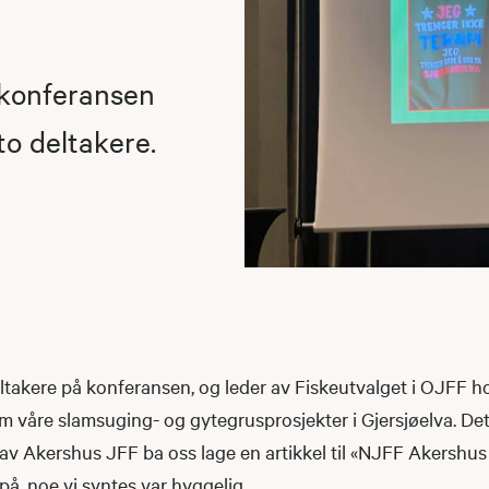
tkonferansen
to deltakere.
ltakere på konferansen, og leder av Fiskeutvalget i OJFF ho
 våre slamsuging- og gytegrusprosjekter i Gjersjøelva. Det
r av Akershus JFF ba oss lage en artikkel til «NJFF Akershu
på, noe vi syntes var hyggelig.